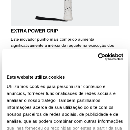
EXTRA POWER GRIP
Este inovador punho mais comprido aumenta
significativamente a inércia da raquete na execução dos
golpes, especialmente nos de ataque. A distância mais
longa do que o habitual entre a parte inferior do punho e a
parte superior da cabeça promove velocidades de balanço
mais rápidas e impactos mais poderosos.
Este website utiliza cookies
RAQUETE ADIDAS METALBONE
TEAM 3.4
Utilizamos cookies para personalizar conteúdo e
anúncios, fornecer funcionalidades de redes sociais e
A Metalbone Team 3.4 combina um pacote de
analisar o nosso tráfego. Também partilhamos
desempenho abrangente com um foco especial no jogo
informações acerca da sua utilização do site com os
ofensivo. É precisamente no lado ofensivo que se destaca
graças a duas novas tecnologias Metalbone na coleção
nossos parceiros de redes sociais, de publicidade e de
2025. O punho
Power Extra Grip
aumenta a inércia dos
análise, que as podem combinar com outras informações
golpes e o design
Low Poly
do quadro e do núcleo
que lhes forneceu ou recolhidas por estes a partir da sua