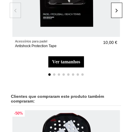
Acessórios para padel
Aces
10,00 €
Antishock Protection Tape
Bola
202
ver tamanhos
Clientes que compraram este produto também
compraram:
-50%