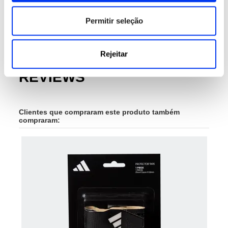
DETAILS
Permitir seleção
Superfície:
485 cm2
Gym Sac:
Si
Rejeitar
REVIEWS
Clientes que compraram este produto também
compraram: