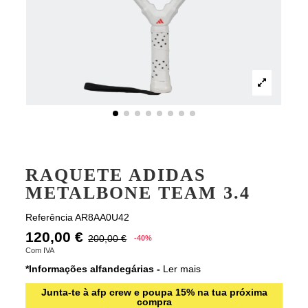
RAQUETE ADIDAS
METALBONE TEAM 3.4
Referência
AR8AA0U42
120,00 €
200,00 €
-40%
Com IVA
*Informações alfandegárias -
Ler mais
Junta-te à afp crew e poupa 15% na tua próxima
compra