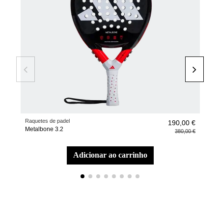
Raquetes de padel
Aces
190,00 €
Metalbone 3.2
Saco
380,00 €
adicionar ao carrinho