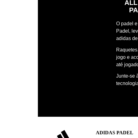
ALL
PA
O padel e 
Padel, le
adidas de
Raquetes,
jogo e ac
até jogado
Junte-se 
tecnologi
ADIDAS PADEL