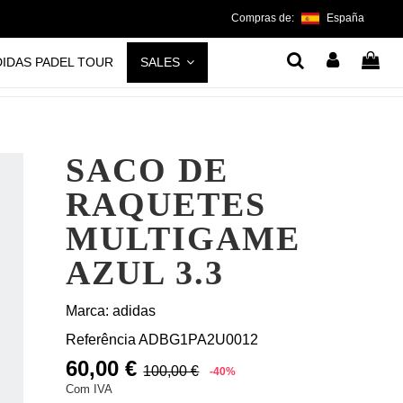
Compras de:
España
DIDAS PADEL TOUR
SALES
SACO DE
RAQUETES
MULTIGAME
AZUL 3.3
Marca:
adidas
Referência
ADBG1PA2U0012
60,00 €
100,00 €
-40%
Com IVA