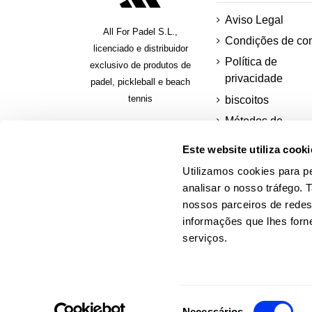
Aviso Legal
All For Padel S.L.,
Condições de co
licenciado e distribuidor
Política de
exclusivo de produtos de
privacidade
padel, pickleball e beach
tennis
biscoitos
Métodos de
pagamento segur
Este website utiliza cooki
Pagar em presta
Utilizamos cookies para pe
Solicitar uma fatu
analisar o nosso tráfego.
nossos parceiros de redes
informações que lhes forne
serviços.
Seleção
© 2026 Web oficial adidas Padel.
Necessários