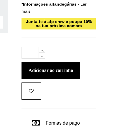
*Informações alfandegárias -
Ler
mais
Junta-te à afp crew e poupa 15%
na tua próxima compra
adicionar ao carrinho
Formas de pago