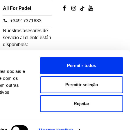
All For Padel
+34917371633
Nuestros asesores de
servicio al cliente están
disponibles:
De lunes a jueves: 10h-
Permitir todos
18h
des sociais e
Viernes: 10h-14h
te com os
Permitir seleção
om outras
tivos
Rejeitar
ting