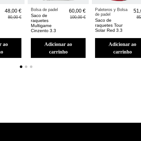
Bolsa de padel
Paleteros y Bolsa
48,00 €
60,00 €
51,
de padel
Saco de
80,00 €
100,00 €
85
Saco de
raquetes
raquetes Tour
Multigame
Solar Red 3.3
Cinzento 3.3
adicionar ao
adicionar ao
ho
carrinho
carrinho