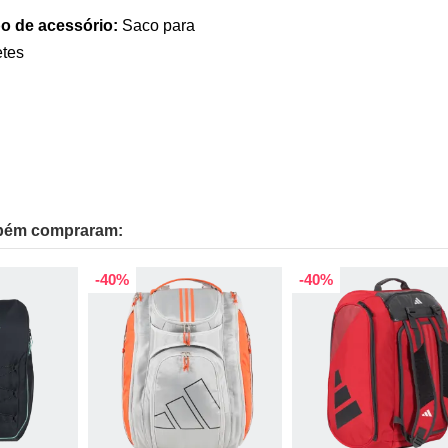
po de acessório:
Saco para
etes
mbém compraram:
-40%
-40%