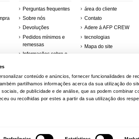
Perguntas frequentes
área do cliente
mpra
Sobre nós
Contato
Devoluções
Adere á AFP CREW
Pedidos mínimos e
tecnologias
remessas
Mapa do site
Informações sobre o
Desconto para
os
teu pedido
estudantes
es
ções
rsonalizar conteúdo e anúncios, fornecer funcionalidades de re
ra
Academia AFP
 Também partilhamos informações acerca da sua utilização do si
Quadras Adidas
 sociais, de publicidade e de análise, que as podem combinar c
ceu ou recolhidas por estes a partir da sua utilização dos respe
Preferências
Estatísticas
Marke