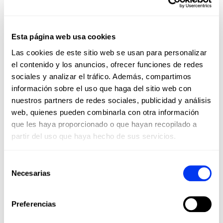
Esta página web usa cookies
Las cookies de este sitio web se usan para personalizar
el contenido y los anuncios, ofrecer funciones de redes
sociales y analizar el tráfico. Además, compartimos
información sobre el uso que haga del sitio web con
nuestros partners de redes sociales, publicidad y análisis
Mochilas
Acce
€48.00
Mochila Protour negro 3.3
Over
web, quienes pueden combinarla con otra información
€80.00
que les haya proporcionado o que hayan recopilado a
añadir al carrito
partir del uso que haya hecho de sus servicios.
Selección
Necesarias
de
consentimiento
Los clientes que compraron este producto también
han comprado...
Preferencias
-40%