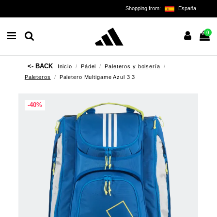
Shopping from:
España
0
Inicio
Pádel
Paleteros y bolsería
Paleteros
Paletero Multigame Azul 3.3
-40%