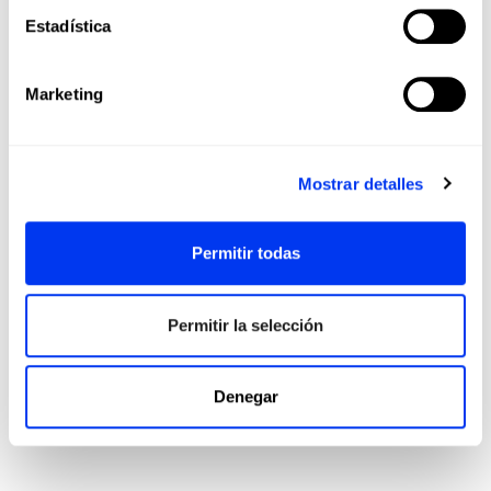
Estadística
Marketing
Mostrar detalles
Permitir todas
Permitir la selección
Mochilas
Pala
€48.00
Mochila Multigame Gris 3.3
Pal
€80.00
añadir al carrito
Denegar