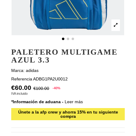
PALETERO MULTIGAME
AZUL 3.3
Marca:
adidas
Referencia
ADBG1PA2U0012
€60.00
€100.00
-40%
IVA incluido
*Información de aduana -
Leer más
Únete a la afp crew y ahorra 15% en tu siguiente
compra