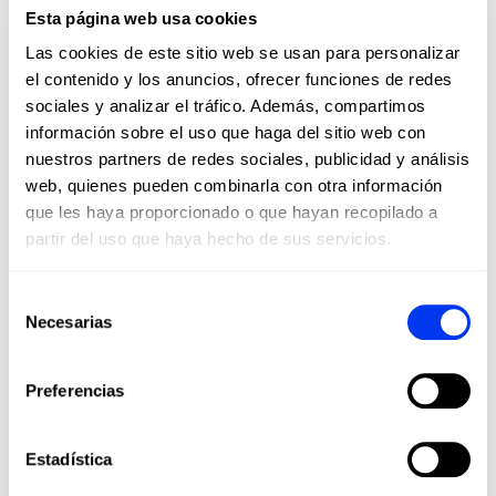
Esta página web usa cookies
Las cookies de este sitio web se usan para personalizar
el contenido y los anuncios, ofrecer funciones de redes
Palas Pádel
Acce
€45.00
sociales y analizar el tráfico. Además, compartimos
Pala de Padel adidas Match Blue 3.4
Mon
€75.00
información sobre el uso que haga del sitio web con
nuestros partners de redes sociales, publicidad y análisis
añadir al carrito
web, quienes pueden combinarla con otra información
que les haya proporcionado o que hayan recopilado a
partir del uso que haya hecho de sus servicios.
Selección
Los clientes que compraron este producto también
Necesarias
han comprado...
de
consentimiento
-40%
-35
Preferencias
Estadística