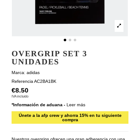
OVERGRIP SET 3
UNIDADES
Marca:
adidas
Referencia
AC2BA1BK
€8.50
IVA incluido
*Información de aduana -
Leer más
Únete a la afp crew y ahorra 15% en tu siguiente
compra
Nuestros overgrips ofrecen una gran adherencia con una