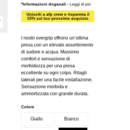
*Informazioni doganali -
Leggi di più
Unisciti a afp crew e risparmia il
15% sul tuo prossimo acquisto
I nostri overgrip offrono un’ottima
presa con un elevato assorbimento
di sudore e acqua. Massimo
comfort e sensazione di
morbidezza per una presa
eccellente su ogni colpo. Ritagli
laterali per una facile installazione.
Sensazione morbida e
ammortizzata con grande durata.
Colore
Giallo
Bianco