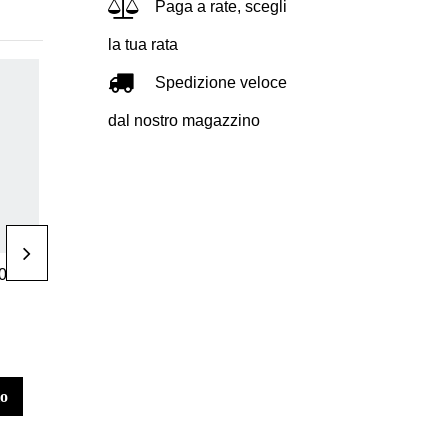
Paga a rate, scegli
la tua rata
Spedizione veloce
dal nostro magazzino
Borsone da padel
Accessori da
00 €
100,00 €
100,00 €
padel
Borsa porta
Box overgrips
racchette
45 unidades
adidas
Multigame
Black 2026
lo
aggiungi al carrello
vedi le taglie