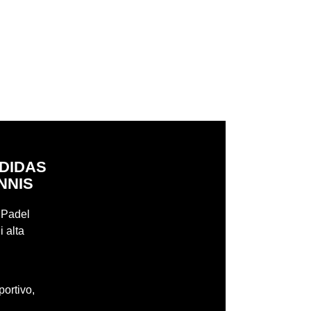
ADIDAS
NNIS
r Padel
i alta
portivo,