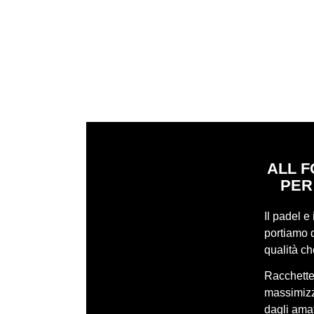
ALL F
PER
Il padel e
portiamo q
qualità c
Racchette,
massimizza
dagli amat