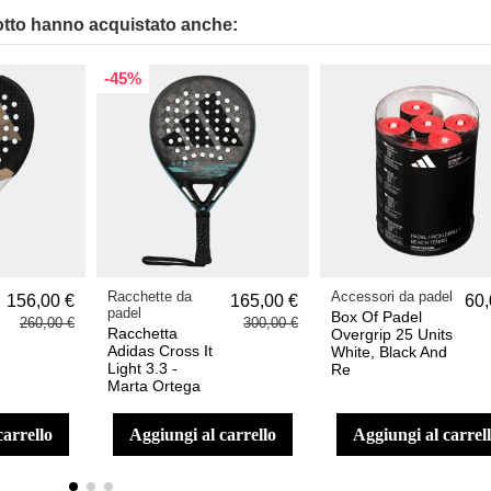
otto hanno acquistato anche:
-45%
Racchette da
Accessori da padel
156,00 €
165,00 €
60,
padel
Box Of Padel
260,00 €
300,00 €
Racchetta
Overgrip 25 Units
Adidas Cross It
White, Black And
Light 3.3 -
Re
Marta Ortega
carrello
aggiungi al carrello
aggiungi al carrel