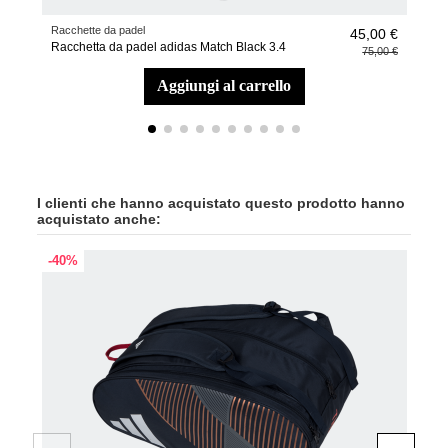
Racchette da padel
Acce
45,00 €
Racchetta da padel adidas Match Black 3.4
Pic
75,00 €
aggiungi al carrello
I clienti che hanno acquistato questo prodotto hanno
acquistato anche:
-40%
-40