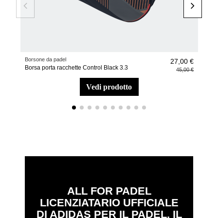
Borsone da padel
Racc
27,00 €
Borsa porta racchette Control Black 3.3
Racc
45,00 €
vedi prodotto
ALL FOR PADEL
LICENZIATARIO UFFICIALE
DI ADIDAS PER IL PADEL, IL