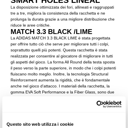
SMART HOLES LINEAL
La disposizione ottimizzata dei fori, allineati e raggruppati
tre a tre, migliora la consistenza della racchetta e ne
prolunga la durata grazie a una migliore distribuzione che
riduce le aree critiche.
MATCH 3.3 BLACK /LIME
La ADIDAS MATCH 3.3 BLACK LIME è stata progettata
per offrire tutto ciò che serve per migliorare tutti i colpi,
soprattutto quelli più potenti. Questa racchetta è stata
realizzata per consentire al giocatore di migliorare in tutti
gli aspetti del gioco. La forma All Round della testa sposta
il peso verso la parte superiore, in modo che i colpi potenti
fluiscano molto meglio. Inoltre, la tecnologia Structural
Reinforcement aumenta la rigidità, che è fondamentale
anche nel gioco d'attacco. I materiali della racchetta, la
gomma EVA Soft Performance e la Fiber Glass, sono due
componenti che, combinate, offrono maneggevolezza e
comfort in egual misura. La Smart Holes Lineal distribuisce
i fori per una maggiore durata della racchetta.
Questo sito web utilizza i cookie