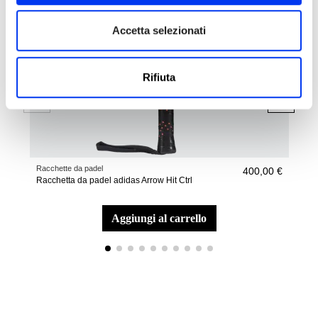
Accetta selezionati
Rifiuta
Racchette da padel
Acce
400,00 €
Racchetta da padel adidas Arrow Hit Ctrl
Bors
aggiungi al carrello