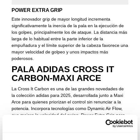
POWER EXTRA GRIP
Este innovador grip de mayor longitud incrementa
significativamente la inercia de la pala en la ejecución de
los golpes, principalmente los de ataque. La distancia más
larga de lo habitual entre la parte inferior de la
empuñadura y el límite superior de la cabeza favorece una
mayor velocidad de golpeo y unos impactos más
poderosos.
PALA ADIDAS CROSS IT
CARBON-MAXI ARCE
La Cross It Carbon es una de las grandes novedades de
la colección adidas para 2025, desarrollada junto a Maxi
Arce para quienes priorizan el control sin renunciar a la
potencia. Incorpora tecnologías como Dynamic Air Flow,
que mejora la velocidad del swing, Power Extra Grip para
un golpeo más potente, y 11 Thirteen para mayor rigidez y
durabilidad. La textura Spin Blade Molde optimiza los
efectos y asegura una precisión superior. Una pala hecha