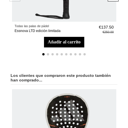
Todas las palas de pádel
Pala
€137.50
Essnova LTD edición limitada
Pal
€250.00
añadir al carrito
Los clientes que compraron este producto también
han comprado...
-40