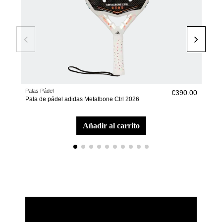
Palas Pádel
Pala
€390.00
Pala de pádel adidas Metalbone Ctrl 2026
Pala
añadir al carrito