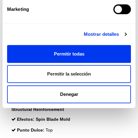
DETAILS
Marketing
Nivel:
PRO
Tipo de juego:
Control
Mostrar detalles
Forma:
Diamond Oversize
Balance:
Head Heavy
Permitir todas
Peso:
360-375 Gr
Grosor:
38 Mm
Permitir la selección
Goma :
Eva Soft Performance
Cara:
Carbon 6K
Denegar
Durabilidad:
11 Thirteen
Structural Reinforcement
Efectos:
Spin Blade Mold
Punto Dulce:
Top