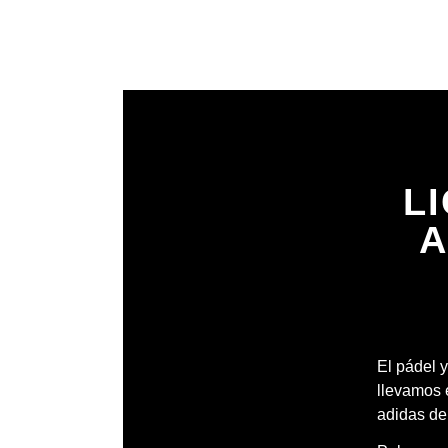
L
A
El pádel y
llevamos 
adidas de