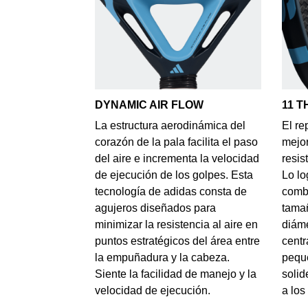
DYNAMIC AIR FLOW
11 T
La estructura aerodinámica del
El re
corazón de la pala facilita el paso
mejor
del aire e incrementa la velocidad
resis
de ejecución de los golpes. Esta
Lo lo
tecnología de adidas consta de
comb
agujeros diseñados para
tama
minimizar la resistencia al aire en
diáme
puntos estratégicos del área entre
centr
la empuñadura y la cabeza.
pequ
Siente la facilidad de manejo y la
solid
velocidad de ejecución.
a los