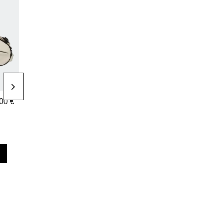
Palas Pádel
Mochilas
00 €
390,00 €
80,00 €
Pala de pádel
Mochila adidas
adidas
Multigame White
Metalbone Ctrl
2026
2026
añadir al carrito
añadir al carrito