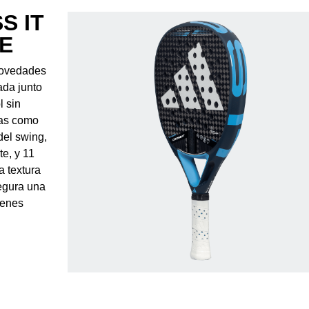
S IT
E
novedades
ada junto
l sin
ías como
del swing,
e, y 11
a textura
egura una
ienes