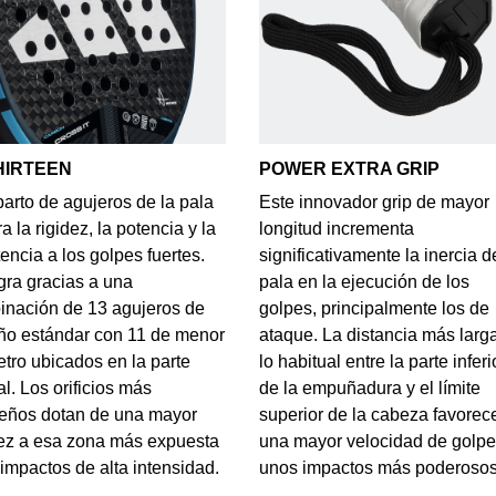
HIRTEEN
POWER EXTRA GRIP
parto de agujeros de la pala
Este innovador grip de mayor
a la rigidez, la potencia y la
longitud incrementa
tencia a los golpes fuertes.
significativamente la inercia d
gra gracias a una
pala en la ejecución de los
inación de 13 agujeros de
golpes, principalmente los de
ño estándar con 11 de menor
ataque. La distancia más larg
tro ubicados en la parte
lo habitual entre la parte inferi
al. Los orificios más
de la empuñadura y el límite
eños dotan de una mayor
superior de la cabeza favorec
ez a esa zona más expuesta
una mayor velocidad de golpe
 impactos de alta intensidad.
unos impactos más poderosos