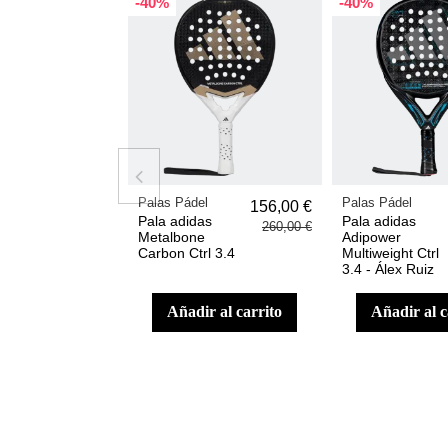
-40%
-40%
Palas Pádel
Palas Pádel
156,00 €
Pala adidas
Pala adidas
260,00 €
Metalbone
Adipower
Carbon Ctrl 3.4
Multiweight Ctrl
3.4 - Álex Ruiz
añadir al carrito
añadir al 