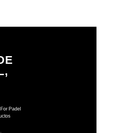
DE
L,
H
l For Padel
uctos