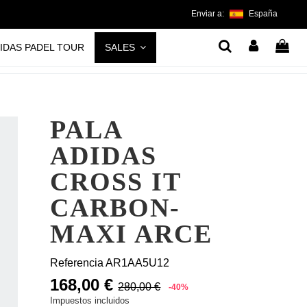
Enviar a:
España
IDAS PADEL TOUR
SALES
PALA
ADIDAS
CROSS IT
CARBON-
MAXI ARCE
Referencia
AR1AA5U12
168,00 €
280,00 €
-40%
Impuestos incluidos