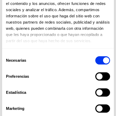
el contenido y los anuncios, ofrecer funciones de redes
-45%
-40
sociales y analizar el tráfico. Además, compartimos
información sobre el uso que haga del sitio web con
nuestros partners de redes sociales, publicidad y análisis
web, quienes pueden combinarla con otra información
que les haya proporcionado o que hayan recopilado a
partir del uso que haya hecho de sus servicios.
Selección
Necesarias
de
consentimiento
Preferencias
Palas Pádel
Moch
209,00 €
Estadística
Pala Adidas Metalbone Ctrl 3.3
Moch
380,00 €
añadir al carrito
Marketing