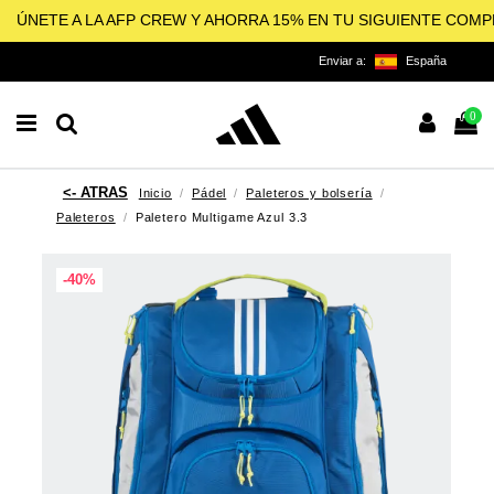
ÚNETE A LA AFP CREW Y AHORRA 15% EN TU SIGUIENTE COM
Enviar a:
España
0
Inicio
Pádel
Paleteros y bolsería
Paleteros
Paletero Multigame Azul 3.3
-40%