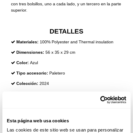
con tres bolsillos, uno a cada lado, y un tercero en la parte
superior.
DETALLES
Materiales:
100% Polyester and Thermal insulation
Dimensiones:
56 x 35 x 29 cm
Color:
Azul
Tipo accesorio:
Paletero
Colección:
2024
OPINIONES
Esta página web usa cookies
Los clientes que adquirieron este producto también
Las cookies de este sitio web se usan para personalizar
compraron: