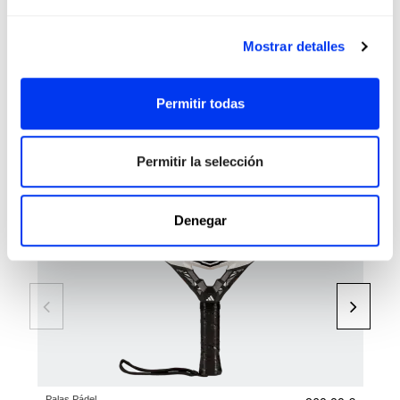
Mostrar detalles
Los clientes que adquirieron este producto también
compraron:
Permitir todas
-45
Permitir la selección
Denegar
Palas Pádel
Pala