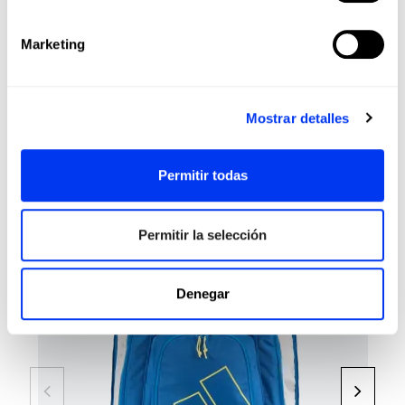
Muscle Power System
Power Groove
Marketing
OPINIONES
Mostrar detalles
Los clientes que adquirieron este producto también
compraron:
Permitir todas
-40%
Permitir la selección
Denegar