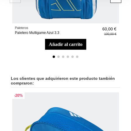
Paleteros
Ropa
60,00 €
Paletero Multigame Azul 3.3
Cami
100,00 €
añadir al carrito
Los clientes que adquirieron este producto también
compraron:
-20%
-40