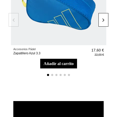
Accesorios Pádel
Pale
17,60 €
Zapatillero Azul 3.3
Pale
22,00 €
añadir al carrito