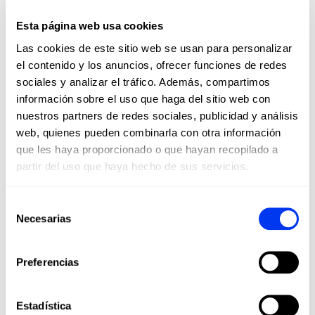
Forma:
Diamond
Esta página web usa cookies
Las cookies de este sitio web se usan para personalizar
Balance:
Head Heavy
el contenido y los anuncios, ofrecer funciones de redes
Peso:
345-360 +(0-11,2) Gr
sociales y analizar el tráfico. Además, compartimos
información sobre el uso que haga del sitio web con
Longitud:
455 Mm
nuestros partners de redes sociales, publicidad y análisis
Grosor:
38 Mm
web, quienes pueden combinarla con otra información
Goma :
Eva Soft Performance
que les haya proporcionado o que hayan recopilado a
partir del uso que haya hecho de sus servicios.
Cara:
Asc
Efectos:
Smart Holes Curve
Selección
Spin Blade Decal
Necesarias
de
Frecuencia:
Habitual
consentimiento
Punto Dulce:
Top
Preferencias
Marco:
Carbon Fiber
Estadística
Potencia:
Extra Power Grip