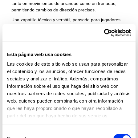
tanto en movimientos de arranque como en frenadas,
permitiendo cambios de dirección precisos.
Una zapatilla técnica y versátil, pensada para jugadores
que necesitan velocidad, control y comodidad en cada
interacción con la pelota.
DETALLES
Esta página web usa cookies
Las cookies de este sitio web se usan para personalizar
Materiales:
Textil /sintético
el contenido y los anuncios, ofrecer funciones de redes
Genero:
Hombre
sociales y analizar el tráfico. Además, compartimos
información sobre el uso que haga del sitio web con
Tecnologia 1:
Boost
nuestros partners de redes sociales, publicidad y análisis
web, quienes pueden combinarla con otra información
OPINIONES
que les haya proporcionado o que hayan recopilado a
partir del uso que haya hecho de sus servicios.
Los clientes que adquirieron este producto también
Selección
compraron: