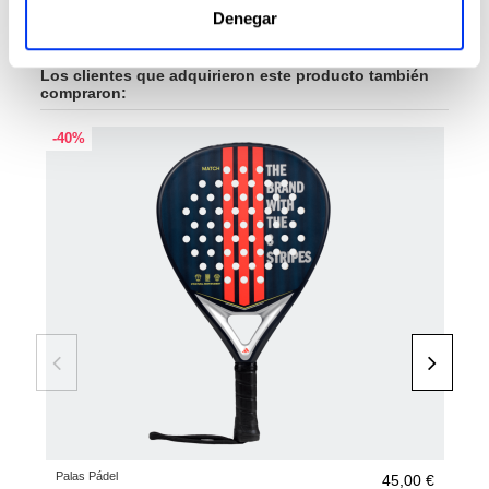
Denegar
Los clientes que adquirieron este producto también
compraron:
-40%
-45
NU
Palas Pádel
Pala
45,00 €