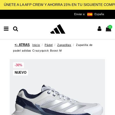
ÚNETE A LA AFP CREW Y AHORRA 15% EN TU SIGUIENTE COM
Enviar a:
España
0
Inicio
Pádel
Zapatillas
Zapatilla de
padel adidas Crazyquick Boost M
-30%
NUEVO