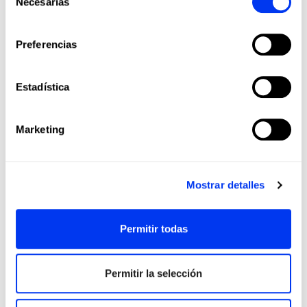
Necesarias
de
consentimiento
-30
Preferencias
Estadística
Marketing
Mostrar detalles
Permitir todas
Accesorios Pádel
Zapat
30,00 €
Recogepelotas Ball Speed RX
Zapa
Permitir la selección
añadir al carrito