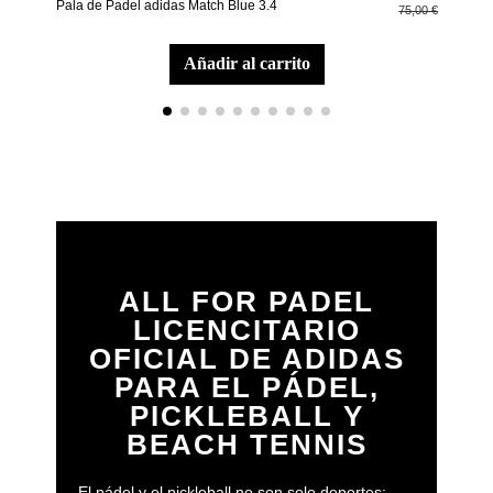
Pala de Padel adidas Match Blue 3.4
Pala
75,00 €
añadir al carrito
ALL FOR PADEL
LICENCITARIO
OFICIAL DE ADIDAS
PARA EL PÁDEL,
PICKLEBALL Y
BEACH TENNIS
El pádel y el pickleball no son solo deportes: