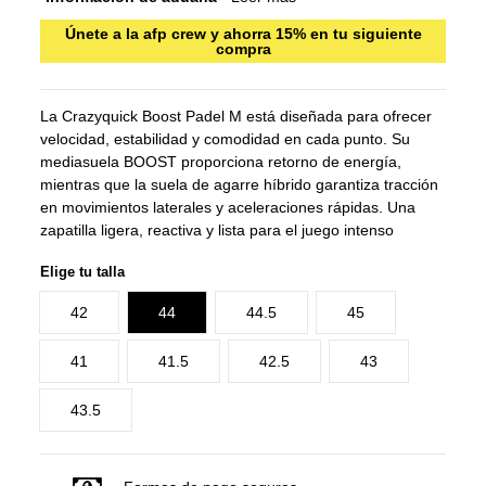
Únete a la afp crew y ahorra 15% en tu siguiente
compra
La Crazyquick Boost Padel M está diseñada para ofrecer
velocidad, estabilidad y comodidad en cada punto. Su
mediasuela BOOST proporciona retorno de energía,
mientras que la suela de agarre híbrido garantiza tracción
en movimientos laterales y aceleraciones rápidas. Una
zapatilla ligera, reactiva y lista para el juego intenso
Elige tu talla
42
44
44.5
45
41
41.5
42.5
43
43.5