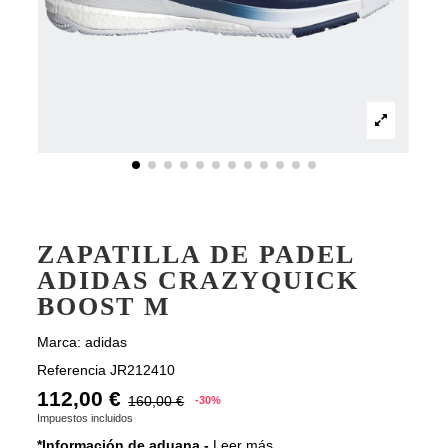
ZAPATILLA DE PADEL
ADIDAS CRAZYQUICK
BOOST M
Marca:
adidas
Referencia
JR212410
112,00 €
160,00 €
-30%
Impuestos incluidos
*Información de aduana -
Leer más