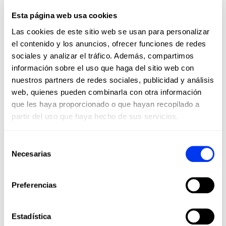
Esta página web usa cookies
Las cookies de este sitio web se usan para personalizar
Ropa de pádel
Acce
el contenido y los anuncios, ofrecer funciones de redes
28,00 €
Pantalón corto adidas Club 3STR Climacool hombre
Mon
40,00 €
sociales y analizar el tráfico. Además, compartimos
información sobre el uso que haga del sitio web con
ver tallas
nuestros partners de redes sociales, publicidad y análisis
web, quienes pueden combinarla con otra información
que les haya proporcionado o que hayan recopilado a
partir del uso que haya hecho de sus servicios.
Los clientes que adquirieron este producto también
Selección
compraron:
Necesarias
de
-40
consentimiento
Preferencias
Estadística