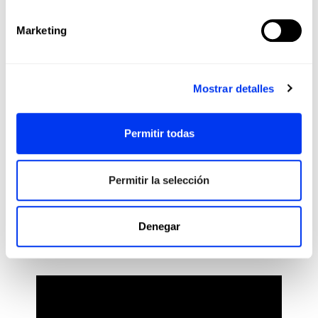
Marketing
Mostrar detalles
Permitir todas
Calcetines
Pala
18,00 €
Calcetines adidas Tennis Crw
Pala
ver tallas
Permitir la selección
Denegar