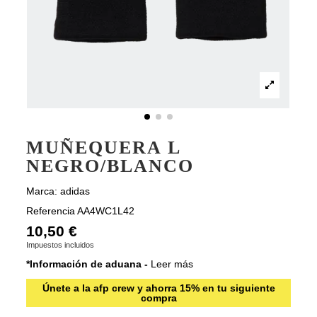
MUÑEQUERA L
NEGRO/BLANCO
Marca:
adidas
Referencia
AA4WC1L42
10,50 €
Impuestos incluidos
*Información de aduana -
Leer más
Únete a la afp crew y ahorra 15% en tu siguiente
compra