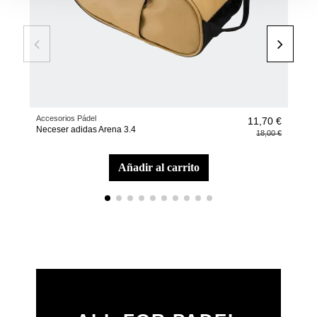
Accesorios Pádel
Pala
11,70 €
Neceser adidas Arena 3.4
Pala
18,00 €
Ort
añadir al carrito