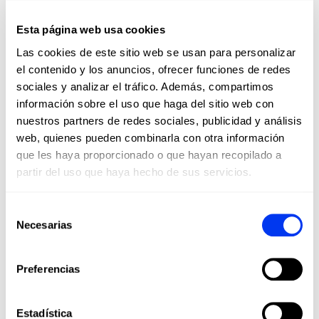
Esta página web usa cookies
OPINIONES
Las cookies de este sitio web se usan para personalizar
el contenido y los anuncios, ofrecer funciones de redes
sociales y analizar el tráfico. Además, compartimos
Los clientes que adquirieron este producto también
información sobre el uso que haga del sitio web con
compraron:
nuestros partners de redes sociales, publicidad y análisis
web, quienes pueden combinarla con otra información
-20
que les haya proporcionado o que hayan recopilado a
partir del uso que haya hecho de sus servicios.
Selección
Necesarias
de
consentimiento
Preferencias
Estadística