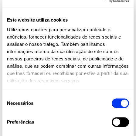
primeiro ao último ponto. E este ano, como uma grande
novidade, incorporamos às nossas raquetes uma corda
ajustável para um melhor agarre no pulso.
Este website utiliza cookies
Utilizamos cookies para personalizar conteúdo e
anúncios, fornecer funcionalidades de redes sociais e
analisar o nosso tráfego. Também partilhamos
informações acerca da sua utilização do site com os
nossos parceiros de redes sociais, de publicidade e de
análise, que as podem combinar com outras informações
que lhes forneceu ou recolhidas por estes a partir da sua
utilização dos respetivos serviços.
Seleção
Necessários
de
consentimento
DETAILS
Preferências
Level:
PRÓ