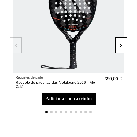
Raquetes de padel
Raqu
390,00 €
Raquete de padel adidas Metalbone 2026 – Ale
Raq
Galán
adicionar ao carrinho