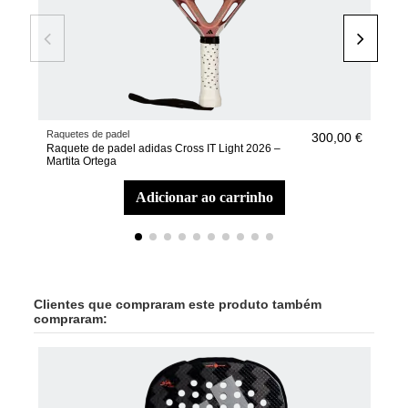
Raquetes de padel
Raqu
300,00 €
Raquete de padel adidas Cross IT Light 2026 –
Raq
Martita Ortega
adicionar ao carrinho
Clientes que compraram este produto também
compraram:
-20