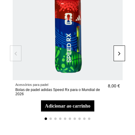
Acessórios para padel
Raqu
8,00 €
Bolas de padel adidas Speed Rx para o Mundial de
Raq
2026
adicionar ao carrinho