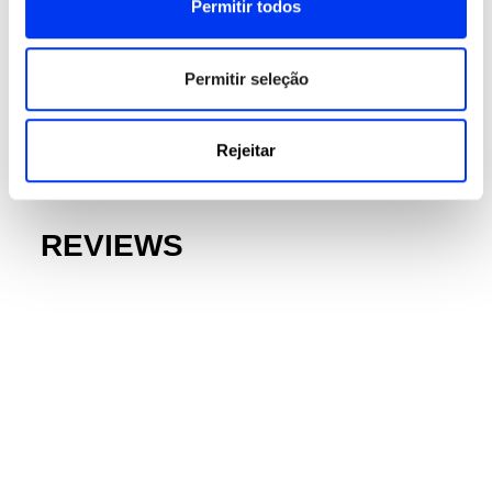
Permitir todos
Permitir seleção
DETAILS
Superfície:
485 cm2
Rejeitar
Gym Sac:
Si
REVIEWS