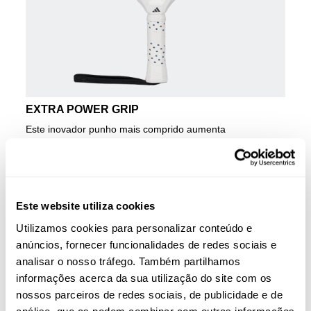
EXTRA POWER GRIP
Este inovador punho mais comprido aumenta
significativamente a inércia da raquete na execução dos
golpes, especialmente nos de ataque. A distância mais
longa do que o habitual entre a parte inferior do punho e a
parte superior da cabeça promove velocidades de balanço
mais rápidas e impactos mais poderosos.
Este website utiliza cookies
RAQUETE ADIDAS METALBONE
Utilizamos cookies para personalizar conteúdo e
CARBON CTRL 3.4
anúncios, fornecer funcionalidades de redes sociais e
analisar o nosso tráfego. Também partilhamos
A Metalbone Carbon CTRL 3.4 abraça o controlo da
informações acerca da sua utilização do site com os
excelência que a Metalbone garante. Precisamente dois
dos grandes argumentos desta raquete são as novas
nossos parceiros de redes sociais, de publicidade e de
tecnologias que esta gama incorpora para 2025. Por um