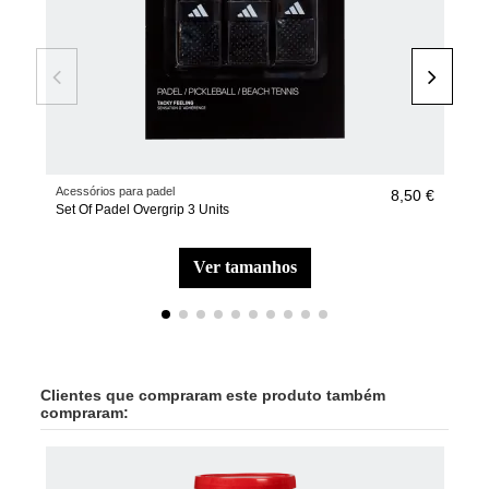
Acessórios para padel
Raqu
8,50 €
Set Of Padel Overgrip 3 Units
Raq
202
ver tamanhos
Clientes que compraram este produto também
compraram:
-40