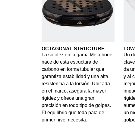
OCTAGONAL STRUCTURE
LOW
La solidez en la gama Metalbone
Un di
nace de esta estructura de
clave
carbono en forma tubular que
da un
garantiza estabilidad y una alta
y al 
resistencia a la torsión. Ubicada
mejor
en el marco, asegura la mayor
impac
rigidez y ofrece una gran
rigid
precisión en todo tipo de golpes.
aumen
El equilibrio que toda pala de
un m
primer nivel necesita.
golpe