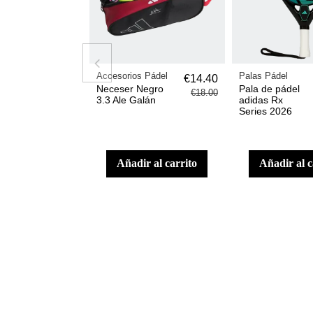
Accesorios Pádel
Palas Pádel
€14.40
Neceser Negro
Pala de pádel
€18.00
3.3 Ale Galán
adidas Rx
Series 2026
añadir al carrito
añadir al 