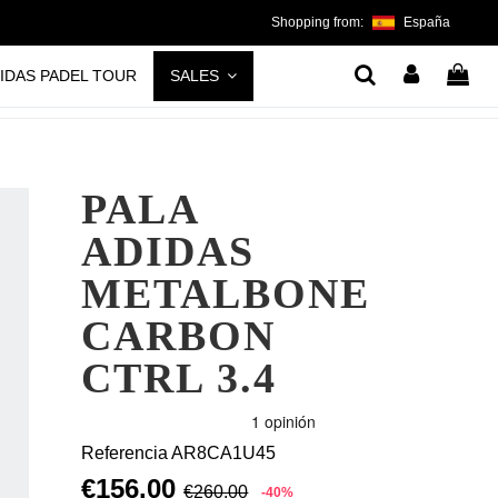
Shopping from:
España
IDAS PADEL TOUR
SALES
PALA
ADIDAS
METALBONE
CARBON
CTRL 3.4
Referencia
AR8CA1U45
€156.00
€260.00
-40%