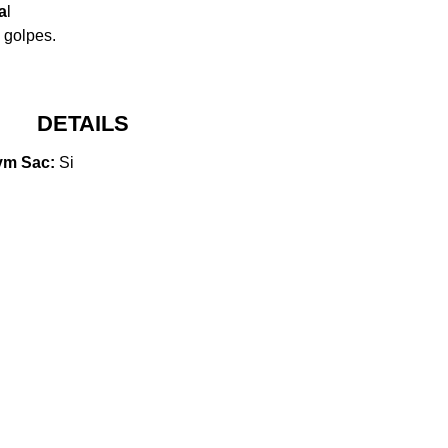
a
l
 golpes.
DETAILS
m Sac:
Si