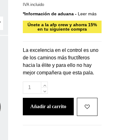
IVA incluido
*Información de aduana -
Leer más
Únete a la afp crew y ahorra 15%
en tu siguiente compra
La excelencia en el control es uno
de los caminos más fructíferos
hacia la élite y para ello no hay
mejor compañera que esta pala.
añadir al carrito