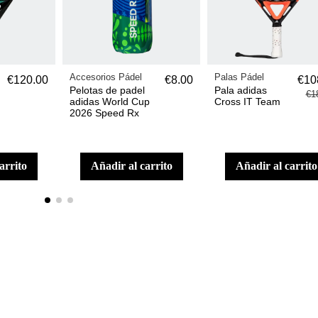
Accesorios Pádel
Palas Pádel
€120.00
€8.00
€10
Pelotas de padel
Pala adidas
€1
adidas World Cup
Cross IT Team
2026 Speed Rx
carrito
añadir al carrito
añadir al carrito