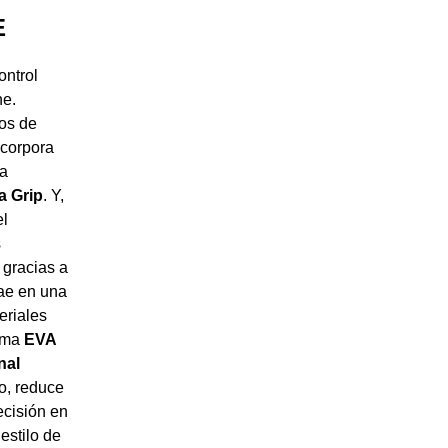
E
ntrol
ne.
os de
ncorpora
la
a Grip
. Y,
l
s
 gracias a
cae en una
eriales
oma
EVA
nal
no, reduce
ecisión en
estilo de