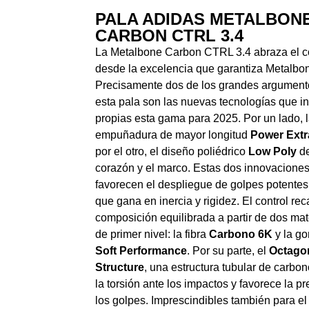
PALA ADIDAS METALBON
CARBON CTRL 3.4
La Metalbone Carbon CTRL 3.4 abraza el co
desde la excelencia que garantiza Metalbo
Precisamente dos de los grandes argument
esta pala son las nuevas tecnologías que i
propias esta gama para 2025. Por un lado, 
empuñadura de mayor longitud
Power Extr
por el otro, el diseño poliédrico
Low Poly
de
corazón y el marco. Estas dos innovacione
favorecen el despliegue de golpes potentes
que gana en inercia y rigidez. El control re
composición equilibrada a partir de dos mat
de primer nivel: la fibra
Carbono 6K
y la g
Soft Performance
. Por su parte, el
Octago
Structure
, una estructura tubular de carbo
la torsión ante los impactos y favorece la pr
los golpes. Imprescindibles también para el 