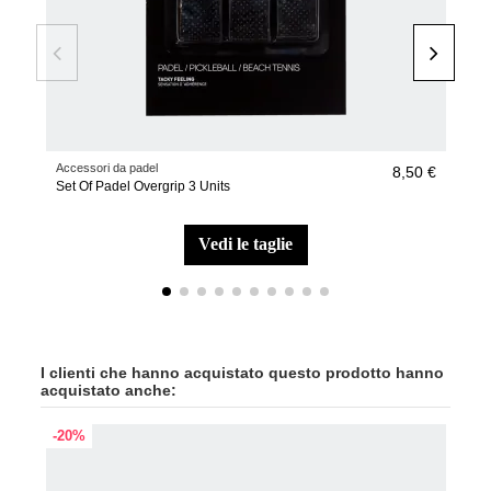
Accessori da padel
Acce
8,50 €
Set Of Padel Overgrip 3 Units
Acc
vedi le taglie
I clienti che hanno acquistato questo prodotto hanno
acquistato anche:
-20%
-40