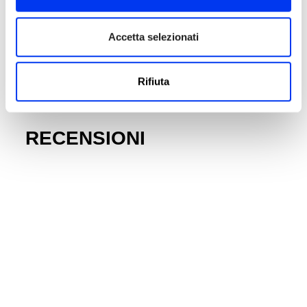
Accetta selezionati
DETTAGLI
Superficie:
485 cm2
Rifiuta
Gym Sac:
Si
RECENSIONI