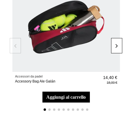
Accessori da padel
Zain
14,40 €
Accessory Bag Ale Galán
Zain
18,00 €
aggiungi al carrello