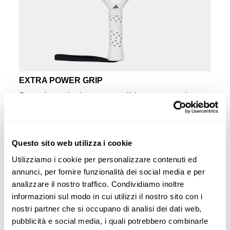
EXTRA POWER GRIP
Questa innovativa impugnatura più lunga aumenta in
modo significativo l'inerzia della racchetta nell'esecuzione
dei colpi, soprattutto quelli d'attacco. La distanza maggiore
del solito tra la parte inferiore dell'impugnatura e la parte
superiore della testa favorisce una maggiore velocità di
Questo sito web utilizza i cookie
swing e impatti più potenti.
Utilizziamo i cookie per personalizzare contenuti ed
RACCHETTA ADIDAS
annunci, per fornire funzionalità dei social media e per
METALBONE CARBON CTRL 3.4
analizzare il nostro traffico. Condividiamo inoltre
La Metalbone Carbon CTRL 3.4 racchiude il controllo e
informazioni sul modo in cui utilizzi il nostro sito con i
l'eccellenza che Metalbone garantisce. Proprio due dei
nostri partner che si occupano di analisi dei dati web,
grandi argomenti di questa racchetta sono le nuove
pubblicità e social media, i quali potrebbero combinarle
tecnologie che questa gamma incorpora per il 2025. Da un