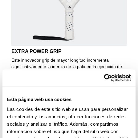
EXTRA POWER GRIP
Este innovador grip de mayor longitud incrementa
significativamente la inercia de la pala en la ejecución de
los golpes, principalmente los de ataque. La distancia más
larga de lo habitual entre la parte inferior de la
empuñadura y el límite superior de la cabeza favorece una
mayor velocidad de golpeo y unos impactos más
poderosos.
Esta página web usa cookies
PALA ADIDAS METALBONE
Las cookies de este sitio web se usan para personalizar
CARBON CTRL 3.4
el contenido y los anuncios, ofrecer funciones de redes
sociales y analizar el tráfico. Además, compartimos
La Metalbone Carbon CTRL 3.4 abraza el control desde la
información sobre el uso que haga del sitio web con
excelencia que garantiza Metalbone. Precisamente dos de