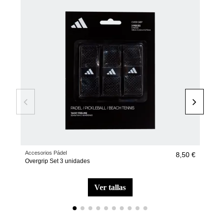
Accesorios Pádel
Moch
8,50 €
Overgrip Set 3 unidades
Moc
ver tallas