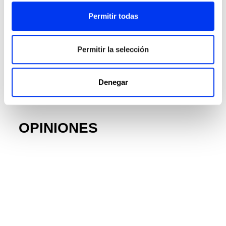
Permitir todas
Permitir la selección
DETALLES
Superficie:
485 cm2
Denegar
Gym Sac:
Si
OPINIONES