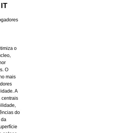
IT
jogadores
timiza o
úcleo,
hor
s. O
ho mais
adores
idade. A
 centrais
ilidade,
ências do
 da
uperfície