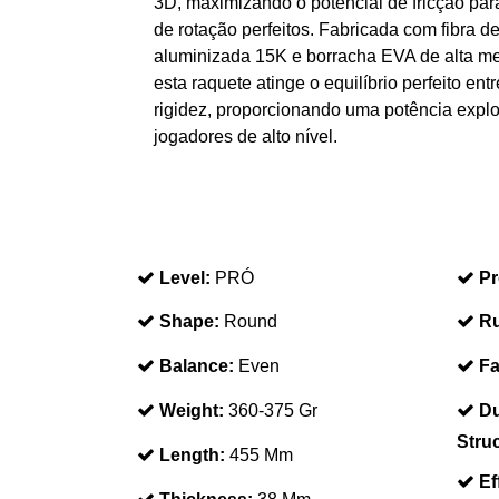
3D, maximizando o potencial de fricção par
de rotação perfeitos. Fabricada com fibra d
aluminizada 15K e borracha EVA de alta m
esta raquete atinge o equilíbrio perfeito entr
rigidez, proporcionando uma potência expl
jogadores de alto nível.
Level:
PRÓ
Pr
Shape:
Round
Ru
Balance:
Even
Fa
Weight:
360-375 Gr
Du
Stru
Length:
455 Mm
Ef