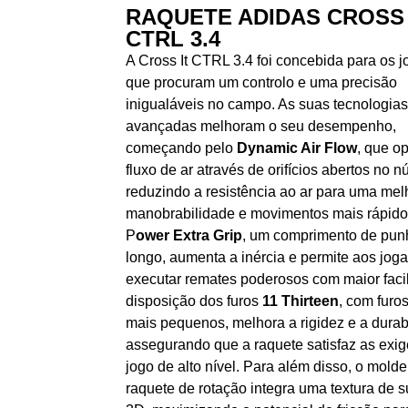
RAQUETE ADIDAS CROSS 
CTRL 3.4
A Cross It CTRL 3.4 foi concebida para os 
que procuram um controlo e uma precisão
inigualáveis no campo. As suas tecnologias
avançadas melhoram o seu desempenho,
começando pelo
Dynamic Air Flow
, que op
fluxo de ar através de orifícios abertos no n
reduzindo a resistência ao ar para uma mel
manobrabilidade e movimentos mais rápido
P
ower Extra Grip
, um comprimento de pun
longo, aumenta a inércia e permite aos jog
executar remates poderosos com maior facil
disposição dos furos
11 Thirteen
, com furos
mais pequenos, melhora a rigidez e a durab
assegurando que a raquete satisfaz as exig
jogo de alto nível. Para além disso, o molde
raquete de rotação integra uma textura de s