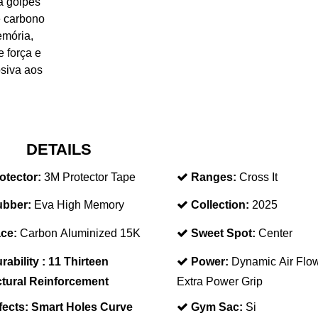
a golpes
e carbono
emória,
e força e
osiva aos
DETAILS
otector:
3M Protector Tape
Ranges:
Cross It
bber:
Eva High Memory
Collection:
2025
ce:
Carbon Aluminized 15K
Sweet Spot:
Center
rability :
11 Thirteen
Power:
Dynamic Air Flo
ctural Reinforcement
Extra Power Grip
fects:
Smart Holes Curve
Gym Sac:
Si