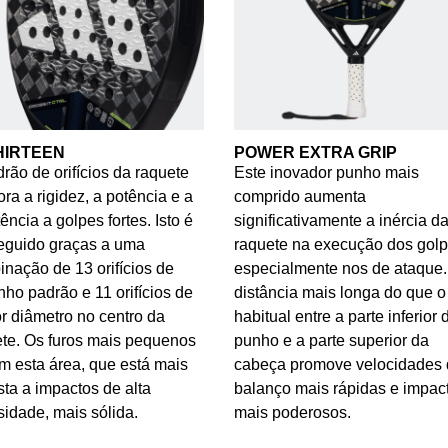
HIRTEEN
POWER EXTRA GRIP
rão de orifícios da raquete
Este inovador punho mais
ra a rigidez, a potência e a
comprido aumenta
tência a golpes fortes. Isto é
significativamente a inércia d
eguido graças a uma
raquete na execução dos golp
nação de 13 orifícios de
especialmente nos de ataque.
ho padrão e 11 orifícios de
distância mais longa do que o
 diâmetro no centro da
habitual entre a parte inferior 
te. Os furos mais pequenos
punho e a parte superior da
m esta área, que está mais
cabeça promove velocidades
ta a impactos de alta
balanço mais rápidas e impac
sidade, mais sólida.
mais poderosos.