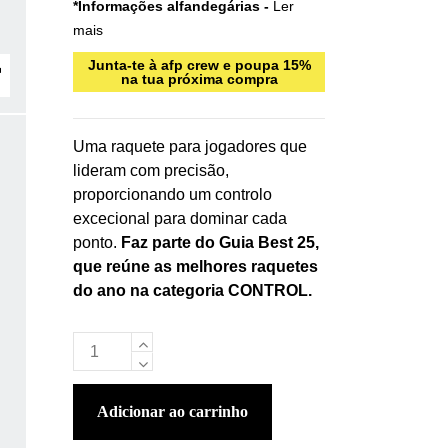
*Informações alfandegárias -
Ler
mais
Junta-te à afp crew e poupa 15%
na tua próxima compra
Uma raquete para jogadores que
lideram com precisão,
proporcionando um controlo
excecional para dominar cada
ponto.
Faz parte do Guia Best 25,
que reúne as melhores raquetes
do ano na categoria CONTROL.
adicionar ao carrinho