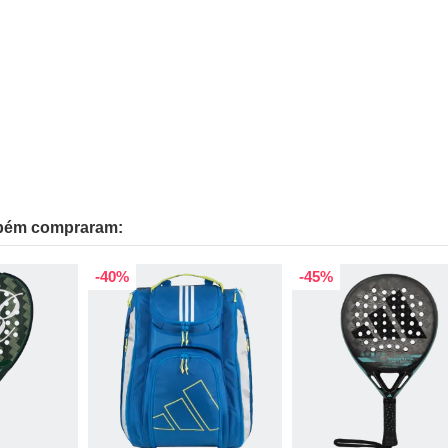
mbém compraram:
-40%
-45%