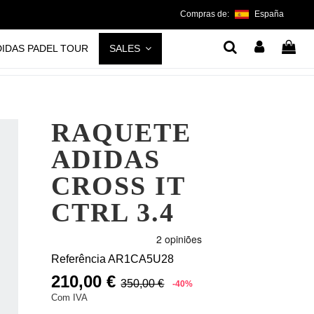
Compras de:
España
DIDAS PADEL TOUR
SALES
RAQUETE
ADIDAS
CROSS IT
CTRL 3.4
Referência
AR1CA5U28
210,00 €
350,00 €
-40%
Com IVA