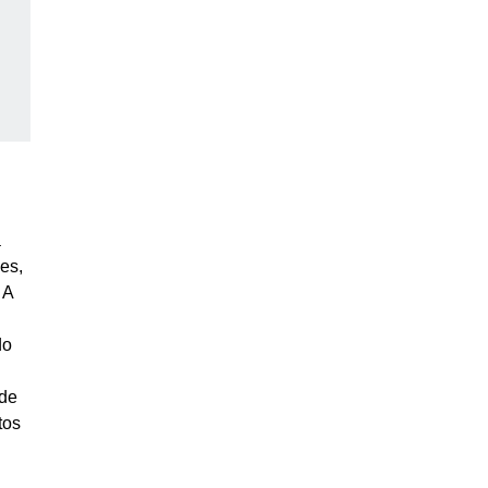
a
es,
 A
do
 de
tos