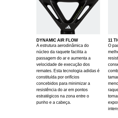
DYNAMIC AIR FLOW
11 T
A estrutura aerodinâmica do
O pad
núcleo da raquete facilita a
melho
passagem do ar e aumenta a
resis
velocidade de execução dos
cons
remates. Esta tecnologia adidas é
combi
constituída por orifícios
taman
concebidos para minimizar a
menor
resistência do ar em pontos
raque
estratégicos na zona entre o
torna
punho e a cabeça.
expos
inten