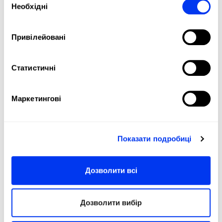
Необхідні
згоди
Привілейовані
Статистичні
DETAILS
Маркетингові
Level:
PRO
Shape:
Round
Balance:
Even
Показати подробиці
Weight:
360-375 Gr
Дозволити всі
Length:
455 Mm
Thickness:
38 Mm
Дозволити вибір
Protector:
3M Protector Tape