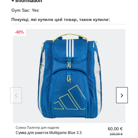
+ Information
Gym Sac: Yes
Покупці, які купили цей товар, також купили:
-40%
Сумка Палетер для паделю
Аксе
60,00 €
Сумка для ракеток Multigame Blue 3.3
adid
100,00 €