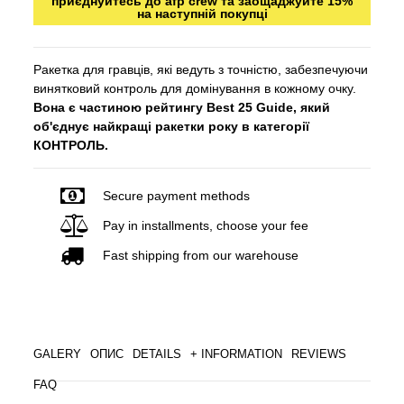
приєднуйтесь до afp crew та заощаджуйте 15%
на наступній покупці
Ракетка для гравців, які ведуть з точністю, забезпечуючи
винятковий контроль для домінування в кожному очку.
Вона є частиною рейтингу Best 25 Guide, який
об'єднує найкращі ракетки року в категорії
КОНТРОЛЬ.
Secure payment methods
Pay in installments, choose your fee
Fast shipping from our warehouse
GALERY
ОПИС
DETAILS
+ INFORMATION
REVIEWS
FAQ