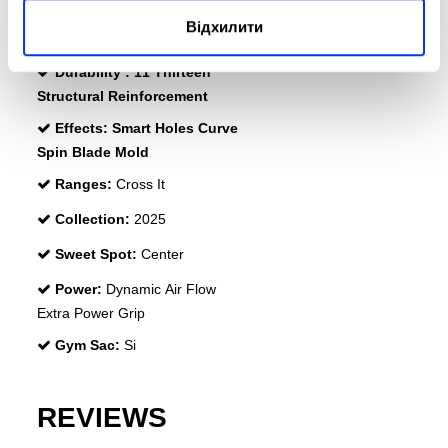
Rubber:
Eva High Memory
Відхилити
Face:
Carbon Aluminized 15K
Durability :
11 Thirteen
Structural Reinforcement
Effects:
Smart Holes Curve
Spin Blade Mold
Ranges:
Cross It
Collection:
2025
Sweet Spot:
Center
Power:
Dynamic Air Flow
Extra Power Grip
Gym Sac:
Si
REVIEWS