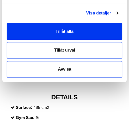
racquet provides balance, easy handling, and optimal ball
output. For spin, the sandy-textured
Spin Blade Gritt
Visa detaljer
surface guarantees enhanced control over spin shots.
Tillåt alla
Tillåt urval
Avvisa
DETAILS
Surface:
485 cm2
Gym Sac:
Si