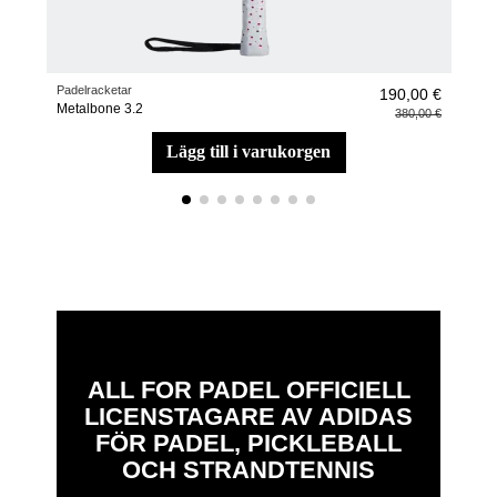
Padelracketar
Pade
190,00 €
Metalbone 3.2
Rack
380,00 €
lägg till i varukorgen
ALL FOR PADEL OFFICIELL
LICENSTAGARE AV ADIDAS
FÖR PADEL, PICKLEBALL
OCH STRANDTENNIS