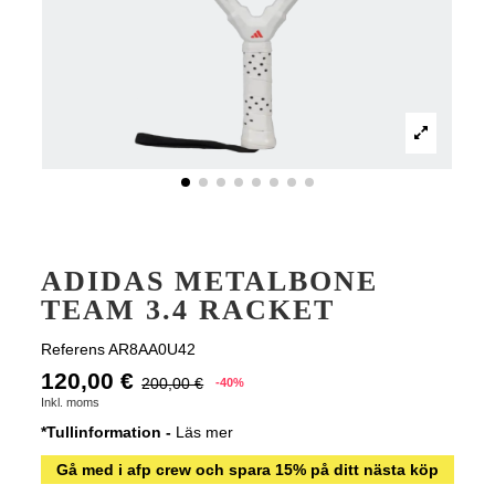
ADIDAS METALBONE
TEAM 3.4 RACKET
Referens
AR8AA0U42
120,00 €
200,00 €
-40%
Inkl. moms
*Tullinformation -
Läs mer
Gå med i afp crew och spara 15% på ditt nästa köp