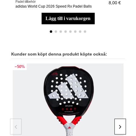
Padel tillbehör
Padel
8,00 €
adidas World Cup 2026 Speed Rx Padel Balls
Acce
lägg till i varukorgen
Kunder som köpt denna produkt köpte också:
−50%
−40