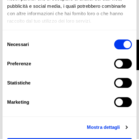
pubblicità e social media, i quali potrebbero combinarle
con altre informazioni che hai fornito loro o che hanno
raccolto dal tuo utilizzo dei loro servizi.
Accessori da padel
18,00 €
Gorra bball lt emb bl
Selezione
vedi le taglie
Necessari
FILTRO
del
consenso
NON DISPONIBILE
Preferenze
Statistiche
Marketing
Mostra dettagli