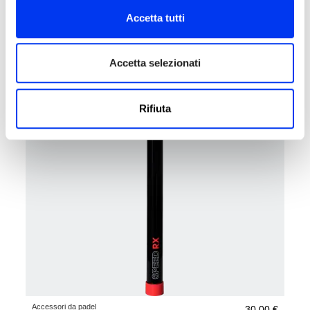
Accetta tutti
Accessori da padel
20,00 €
Gorra bball 3s ct leg ink/bl
vedi le taglie
Accetta selezionati
Rifiuta
Accessori da padel
30,00 €