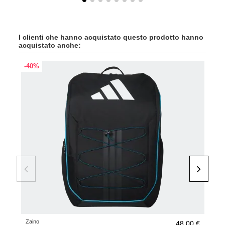
I clienti che hanno acquistato questo prodotto hanno
acquistato anche:
-40%
Zaino
Bors
48,00 €