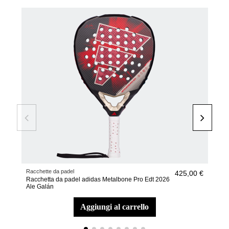
Racchette da padel
Racc
425,00 €
Racchetta da padel adidas Metalbone Pro Edt 2026
Racc
Ale Galán
Ari
aggiungi al carrello