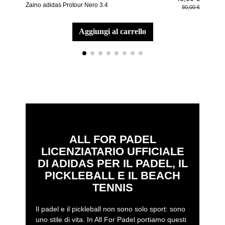
Zaino adidas Protour Nero 3.4
Zain
80,00 €
aggiungi al carrello
ALL FOR PADEL
LICENZIATARIO UFFICIALE
DI ADIDAS PER IL PADEL, IL
PICKLEBALL E IL BEACH
TENNIS
Il padel e il pickleball non sono solo sport: sono
uno stile di vita. In All For Padel portiamo questi