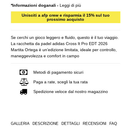
*Informazioni doganali -
Leggi di più
Unisciti a afp crew e risparmia il 15% sul tuo
prossimo acquisto
Se cerchi un gioco leggero e fluido, questo è il tuo viaggio.
La racchetta da padel adidas Cross It Pro EDT 2026
Martita Ortega è un’edizione limitata, ideale per controllo,
maneggevolezza e comfort in campo
Metodi di pagamento sicuri
Paga a rate, scegli la tua rata
Spedizione veloce dal nostro magazzino
GALLERIA
DESCRIZIONE
DETTAGLI
RECENSIONI
FAQ