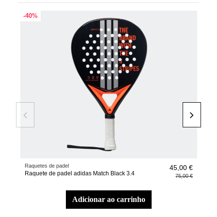
-40%
Raquetes de padel
Aces
45,00 €
Raquete de padel adidas Match Black 3.4
Caix
75,00 €
E R
adicionar ao carrinho