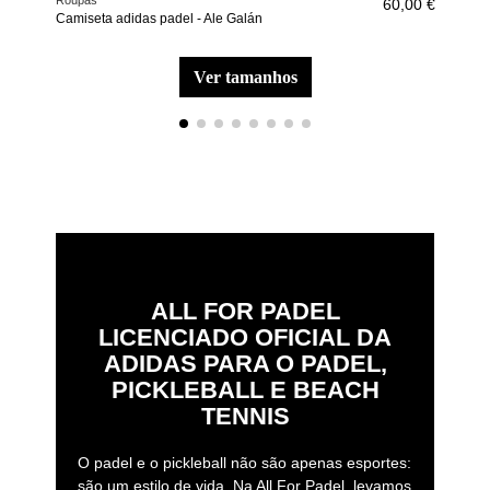
Roupas
Aces
60,00 €
Camiseta adidas padel - Ale Galán
Caix
E R
ver tamanhos
ALL FOR PADEL
LICENCIADO OFICIAL DA
ADIDAS PARA O PADEL,
PICKLEBALL E BEACH
TENNIS
O padel e o pickleball não são apenas esportes:
são um estilo de vida. Na All For Padel, levamos