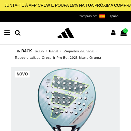
JUNTA-TE À AFP CREW E POUPA 15% NA TUA PRÓXIMA COMPR
Compras de:
España
0
Início
Padel
Raquetes de padel
Raquete adidas Cross It Pro Edt 2026 Marta Ortega
NOVO