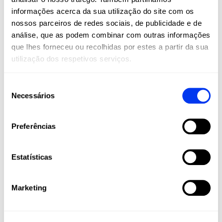
ADIDAS CROSS IT PRO
informações acerca da sua utilização do site com os
EDT 2026 MARTITA
nossos parceiros de redes sociais, de publicidade e de
ORTEGA
análise, que as podem combinar com outras informações
que lhes forneceu ou recolhidas por estes a partir da sua
utilização dos respetivos serviços.
A raquete de padel adidas Cross It Pro EDT 2026 Martita
Ortega é uma edição limitada criada para jogadores que
privilegiam fluidez e controlo no jogo.
Seleção
O formato redondo, o ponto doce centrado e o equilíbrio
Necessários
de
equilibrado permitem um jogo estável e contínuo,
consentimento
facilitando movimentos rápidos e golpes precisos. Ideal
Preferências
para quem valoriza ritmo, colocação e consistência.
Uma raquete de gama alta pensada para jogar com
confiança e controlo.
Estatísticas
Marketing