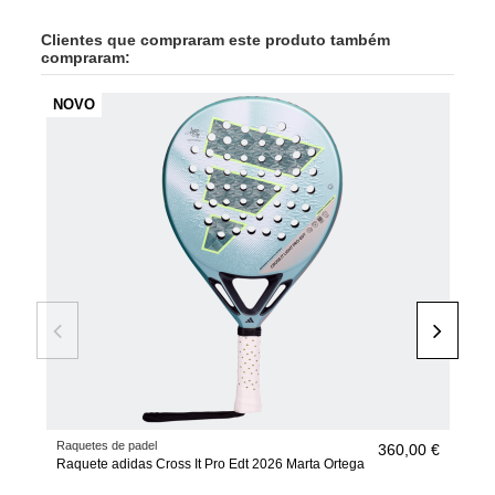
Clientes que compraram este produto também
compraram:
NOVO
Raquetes de padel
Bols
360,00 €
Raquete adidas Cross It Pro Edt 2026 Marta Ortega
Saco