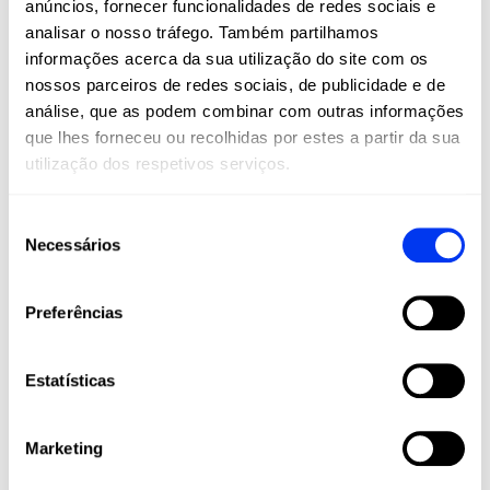
anúncios, fornecer funcionalidades de redes sociais e
analisar o nosso tráfego. Também partilhamos
RAQUETE DE PADEL
informações acerca da sua utilização do site com os
ADIDAS ARROW HIT PRO
nossos parceiros de redes sociais, de publicidade e de
EDT 2026 ARI SÁNCHEZ
análise, que as podem combinar com outras informações
que lhes forneceu ou recolhidas por estes a partir da sua
A raquete de padel adidas Arrow Hit Pro EDT 2026 Ari
utilização dos respetivos serviços.
Sánchez é uma edição limitada desenvolvida para
jogadores que constroem o ponto com precisão e leitura
de jogo.
Seleção
Necessários
de
O ponto doce centrado e o equilíbrio equilibrado
consentimento
proporcionam uma resposta estável e fiável. Inclui um
sistema de equilíbrio ajustável, permitindo adaptar a
Preferências
raquete às diferentes necessidades em campo.
Uma raquete de gama alta pensada para jogadores que
Estatísticas
valorizam controlo e consistência
Marketing