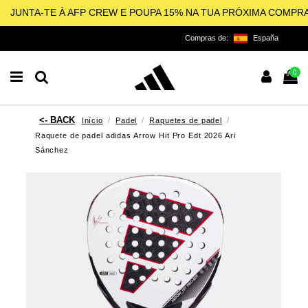
JUNTA-TE À AFP CREW E POUPA 15% NA TUA PRÓXIMA COMPR
Compras de:
España
0
Início
Padel
Raquetes de padel
Raquete de padel adidas Arrow Hit Pro Edt 2026 Ari
Sánchez