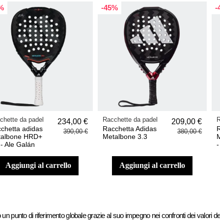
%
-45%
-
chette da padel
Racchette da padel
R
234,00 €
209,00 €
chetta adidas
Racchetta Adidas
390,00 €
380,00 €
talbone HRD+
Metalbone 3.3
 - Ale Galán
-
aggiungi al carrello
aggiungi al carrello
o un punto di riferimento globale grazie al suo impegno nei confronti dei valori de