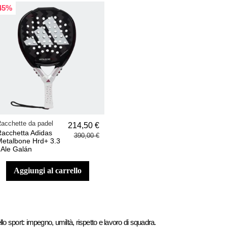
45%
acchette da padel
214,50 €
Racchetta Adidas
390,00 €
Metalbone Hrd+ 3.3
 Ale Galán
aggiungi al carrello
llo sport: impegno, umiltà, rispetto e lavoro di squadra.