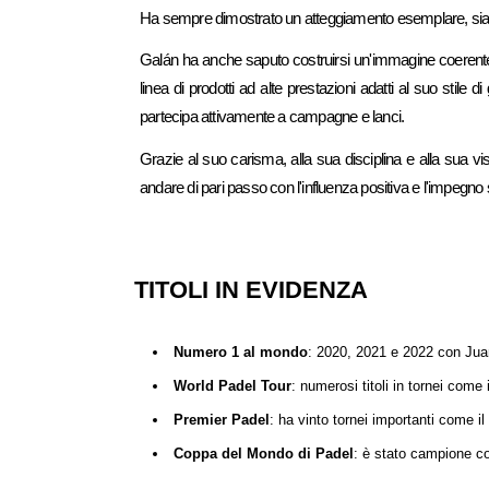
Ha sempre dimostrato un atteggiamento esemplare, sia nella
Galán ha anche saputo costruirsi un'immagine coerente e 
linea di prodotti ad alte prestazioni adatti al suo stil
partecipa attivamente a campagne e lanci.
Grazie al suo carisma, alla sua disciplina e alla sua 
andare di pari passo con l'influenza positiva e l'impegno s
TITOLI IN EVIDENZA
Numero 1 al mondo
: 2020, 2021 e 2022 con Ju
World Padel Tour
: numerosi titoli in tornei come 
Premier Padel
: ha vinto tornei importanti come il
Coppa del Mondo di Padel
: è stato campione c