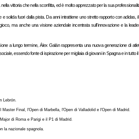
 vittoria che nella sconfitta, ed è molto apprezzato per la sua professionalità e p
solida fuori dalla pista. Da anni intrattiene uno stretto rapporto con adidas,
e di gioco, ma anche una visione aziendale incentrata sull'innovazione e la le
visione a lungo termine, Álex Galán rappresenta una nuova generazione di atl
ociale, essendo fonte di ispirazione per migliaia di giovani in Spagna e in tutto 
an Lebrón.
il Master Final, l'Open di Marbella, l'Open di Valladolid e l'Open di Madrid.
 Major di Roma e Parigi e il P1 di Madrid.
on la nazionale spagnola.