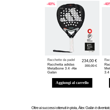
-40%
-40
Racchette da padel
Rac
234,00 €
Racchetta adidas
Rac
390,00 €
Metalbone 3.4 -Ale
Me
Galán
3.4
aggiungi al carrello
Oltre ai successi ottenuti in pista, Álex Galán è diventat