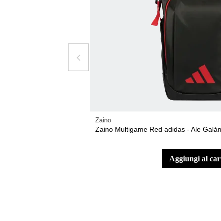
Zaino
Zaino Multigame Red adidas - Ale Galá
aggiungi al car