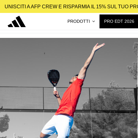
UNISCITI A AFP CREW E RISPARMIA IL 15% SUL TUO 
PRODOTTI
PRO EDT 2026