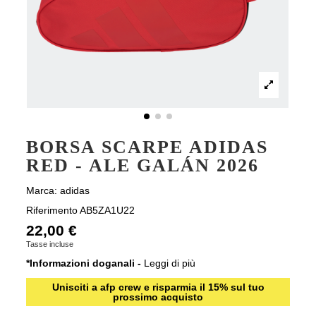
BORSA SCARPE ADIDAS
RED - ALE GALÁN 2026
Marca:
adidas
Riferimento
AB5ZA1U22
22,00 €
Tasse incluse
*Informazioni doganali -
Leggi di più
Unisciti a afp crew e risparmia il 15% sul tuo
prossimo acquisto