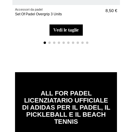
Accessori da padel
Racc
8,50 €
Set Of Padel Overgrip 3 Units
Racc
Gal
vedi le taglie
ALL FOR PADEL
LICENZIATARIO UFFICIALE
DI ADIDAS PER IL PADEL, IL
PICKLEBALL E IL BEACH
TENNIS