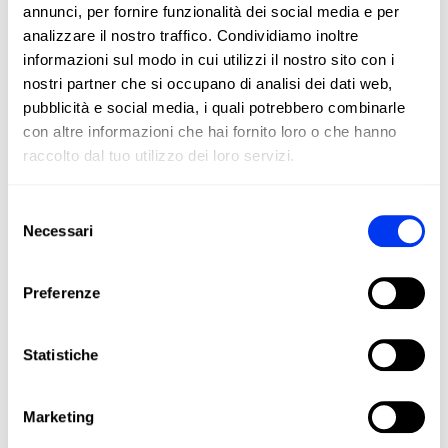
I clienti che hanno acquistato questo prodotto hanno
annunci, per fornire funzionalità dei social media e per
acquistato anche:
analizzare il nostro traffico. Condividiamo inoltre
informazioni sul modo in cui utilizzi il nostro sito con i
nostri partner che si occupano di analisi dei dati web,
pubblicità e social media, i quali potrebbero combinarle
con altre informazioni che hai fornito loro o che hanno
raccolto dal tuo utilizzo dei loro servizi.
Selezione
Necessari
del
consenso
Preferenze
Statistiche
Borsone da padel
Acce
100,00 €
Borsa porta racchette adidas Multigame White 2026
Wris
Marketing
aggiungi al carrello