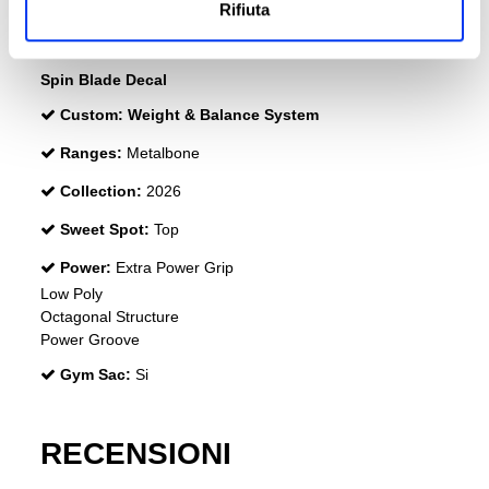
Rifiuta
Durability :
Structural Reinforcement
Effects:
Smart Holes Curve
Spin Blade Decal
Custom:
Weight & Balance System
Ranges:
Metalbone
Collection:
2026
Sweet Spot:
Top
Power:
Extra Power Grip
Low Poly
Octagonal Structure
Power Groove
Gym Sac:
Si
RECENSIONI