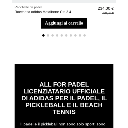
Racchette da padel
Bors
234,00 €
Racchetta adidas Metalbone Ctrl 3.4
Bors
390,00 €
aggiungi al carrello
ALL FOR PADEL
LICENZIATARIO UFFICIALE
DI ADIDAS PER IL PADEL, IL
PICKLEBALL E IL BEACH
TENNIS
Il padel e il pickleball non sono solo sport: sono