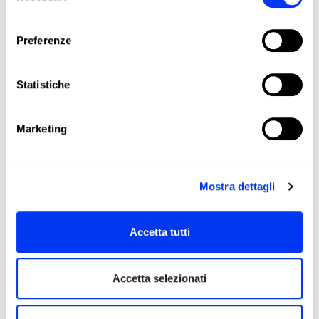
consenso
DETTAGLI
Preferenze
Level:
PRO
Type of Game:
Attack
Statistiche
Shape:
Diamond
Marketing
Balance:
Head Heavy
Weight:
345-360 +(0-11,2) Gr
Superficie:
485 cm2
Mostra dettagli
Length:
455 Mm
Thickness:
38 Mm
Accetta tutti
Protector:
Metalbone Protector Tape
Accetta selezionati
Rubber:
Eva High Memory
Face:
Carbon Aluminized 16K