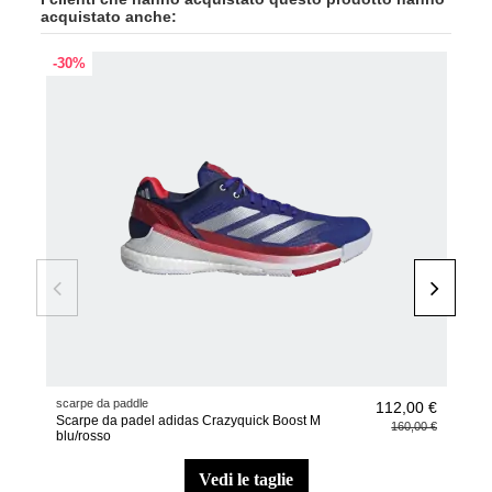
acquistato anche:
-30%
scarpe da paddle
Acce
112,00 €
Scarpe da padel adidas Crazyquick Boost M
Wris
160,00 €
blu/rosso
vedi le taglie