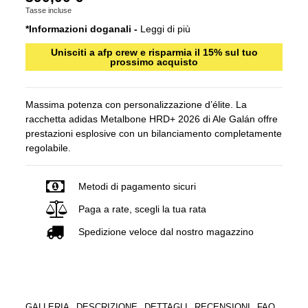
Tasse incluse
*Informazioni doganali -
Leggi di più
Unisciti a afp crew e risparmia il 15% sul tuo
prossimo acquisto
Massima potenza con personalizzazione d’élite. La
racchetta adidas Metalbone HRD+ 2026 di Ale Galán offre
prestazioni esplosive con un bilanciamento completamente
regolabile.
Metodi di pagamento sicuri
Paga a rate, scegli la tua rata
Spedizione veloce dal nostro magazzino
GALLERIA
DESCRIZIONE
DETTAGLI
RECENSIONI
FAQ