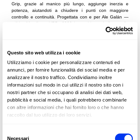
Grip, grazie al manico più lungo, aggiunge inerzia e
potenza, aiutandoti a chiudere i punti con maggiore
controllo e continuità. Progettata con e per Ale Galán —
adidas Metalbone HRD+ 2026 è per chi prende il controllo
con la forza. Quest’anno presentiamo una grande novità:
la nuova corda regolabile con un polsino imbottito, che
garantisce il massimo comfort al polso.
Questo sito web utilizza i cookie
Utilizziamo i cookie per personalizzare contenuti ed
annunci, per fornire funzionalità dei social media e per
analizzare il nostro traffico. Condividiamo inoltre
informazioni sul modo in cui utilizzi il nostro sito con i
nostri partner che si occupano di analisi dei dati web,
pubblicità e social media, i quali potrebbero combinarle
con altre informazioni che hai fornito loro o che hanno
raccolto dal tuo utilizzo dei loro servizi.
Selezione
Necessari
del