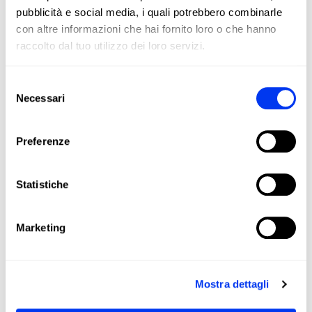
pubblicità e social media, i quali potrebbero combinarle
con altre informazioni che hai fornito loro o che hanno
raccolto dal tuo utilizzo dei loro servizi.
Selezione
Necessari
del
consenso
Preferenze
Accessori da padel
Racc
10,00 €
Portafoglio adidas Padel Black 2026
Rac
Statistiche
aggiungi al carrello
Marketing
Mostra dettagli
I clienti che hanno acquistato questo prodotto hanno
acquistato anche: