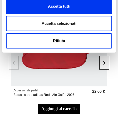
Accetta tutti
-40
Accetta selezionati
Rifiuta
Accessori da padel
Racc
22,00 €
Borsa scarpe adidas Red - Ale Galán 2026
Rac
Ale
aggiungi al carrello