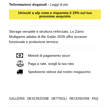
*Informazioni doganali -
Leggi di più
Unisciti a afp crew e risparmia il 15% sul tuo
prossimo acquisto
Storage versatile e struttura rinforzata. Lo Zaino
Multigame adidas di Ale Galán 2026 offre accesso
funzionale e protezione termica.
Metodi di pagamento sicuri
Paga a rate, scegli la tua rata
Spedizione veloce dal nostro magazzino
GALLERIA
DESCRIZIONE
DETTAGLI
RECENSIONI
FAQ