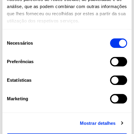
análise, que as podem combinar com outras informações
que lhes forneceu ou recolhidas por estes a partir da sua
utilização dos respetivos serviços.
Seleção
Necessários
de
consentimento
Esgotado
Preferências
Acessórios para padel
Aces
14,30 €
Bolsa para sapatilhas adidas Preto/Vermelho 3.4-Ale
Cart
22,00 €
Galán
Estatísticas
ver produto
Marketing
Clientes que compraram este produto também
Mostrar detalhes
compraram: