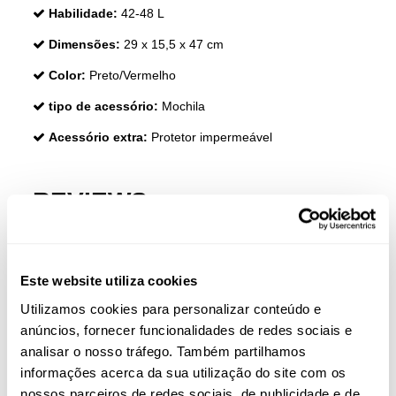
Habilidade:
42-48 L
Dimensões:
29 x 15,5 x 47 cm
Color:
Preto/Vermelho
tipo de acessório:
Mochila
Acessório extra:
Protetor impermeável
REVIEWS
Clientes que compraram este produto também
compraram:
Este website utiliza cookies
Utilizamos cookies para personalizar conteúdo e
-35%
anúncios, fornecer funcionalidades de redes sociais e
ESGOTADO
analisar o nosso tráfego. Também partilhamos
informações acerca da sua utilização do site com os
nossos parceiros de redes sociais, de publicidade e de