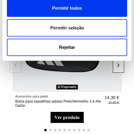
-35%
Permitir todos
ESGOTADO
Permitir seleção
Rejeitar
Esgotado
Acessórios para padel
Bols
14,30 €
Bolsa para sapatilhas adidas Preto/Vermelho 3.4-Ale
Sac
22,00 €
Galán
ver produto