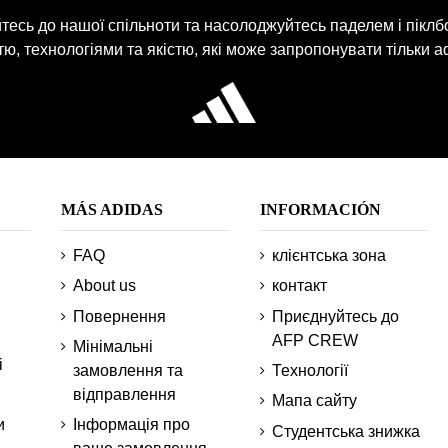
есь до нашої спільноти та насолоджуйтесь паделем і піклб
ю, технологіями та якістю, які може запропонувати тільки ad
MÁS ADIDAS
INFORMACIÓN
FAQ
клієнтська зона
About us
контакт
Повернення
Приєднуйтесь до
AFP CREW
Мінімальні
і
замовлення та
Технології
відправлення
Мапа сайту
и
Інформація про
Студентська знижка