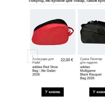
Покупці, які купили цей товар, також куп
Аксесуари для
Сумка Палетер
22,00 €
Padel
для паделю
adidas Red Shoe
adidas
Bag - Ale Galán
Multigame
2026
Black Racquet
Bag 2026
у кошик
у кош