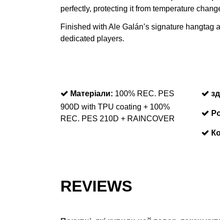
perfectly, protecting it from temperature chang
Finished with Ale Galán’s signature hangtag an
dedicated players.
Матеріали:
100% REC. PES
зд
900D with TPU coating + 100%
Ро
REC. PES 210D + RAINCOVER
Ко
REVIEWS