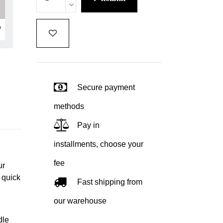
Secure payment
methods
Pay in
installments, choose your
fee
ur
 quick
Fast shipping from
our warehouse
dle