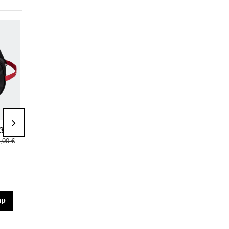
-40%
Аксесуари для
Ракетки для
30 €
10,00 €
234,00 €
Padel
падел
,00 €
390,00 €
adidas Padel
ракетка adidas
Wallet Black
Metalbone
2026
HRD+ 3.4 - Ale
Galán
ар
у кошик
у кошик