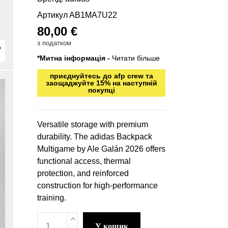
Артикул
AB1MA7U22
80,00 €
з податком
*Митна інформація -
Читати більше
приєднуйтесь до afp crew та
заощаджуйте 15% на наступній
покупці
Versatile storage with premium
durability. The adidas Backpack
Multigame by Ale Galán 2026 offers
functional access, thermal
protection, and reinforced
construction for high-performance
training.
у кошик