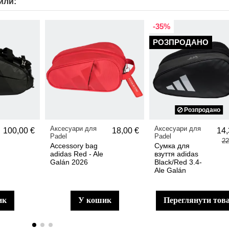
или:
-35%
РОЗПРОДАНО
Розпродано
Аксесуари для
Аксесуари для
100,00 €
18,00 €
14,
Padel
Padel
22
Accessory bag
Сумка для
adidas Red - Ale
взуття adidas
Galán 2026
Black/Red 3.4-
Ale Galán
ик
у кошик
переглянути тов