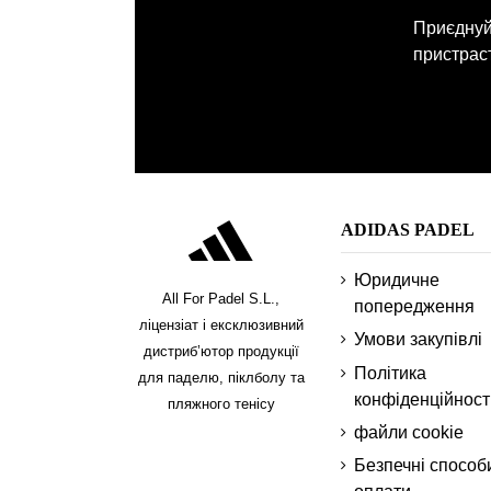
Приєднуйт
пристраст
ADIDAS PADEL
Юридичне
All For Padel S.L.,
попередження
ліцензіат і ексклюзивний
Умови закупівлі
дистриб’ютор продукції
Політика
для паделю, піклболу та
конфіденційност
пляжного тенісу
файли cookie
Безпечні способ