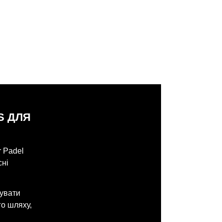
S ДЛЯ
r Padel
сні
зувати
го шляху,