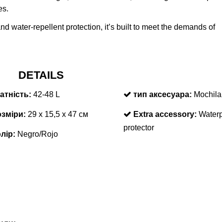
es.
d water-repellent protection, it’s built to meet the demands of
DETAILS
атність:
42-48 L
тип аксесуара:
Mochila
зміри:
29 х 15,5 х 47 см
Extra accessory:
Waterp
protector
лір:
Negro/Rojo