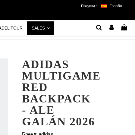
Покупки з:
España
PADEL TOUR
SALES
ADIDAS
MULTIGAME
RED
BACKPACK
- ALE
GALÁN 2026
Бренд:
adidas