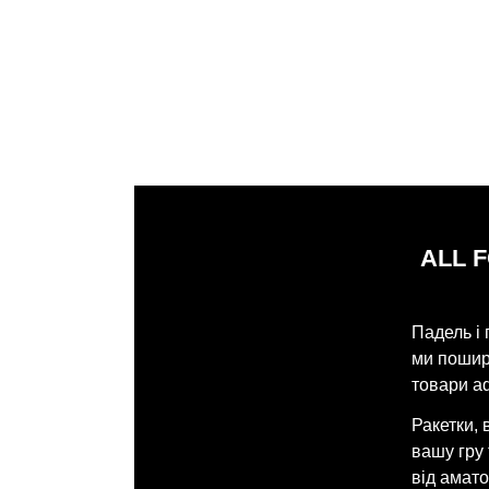
ALL 
Падель і 
ми поширю
товари ad
Ракетки, 
вашу гру
від амато