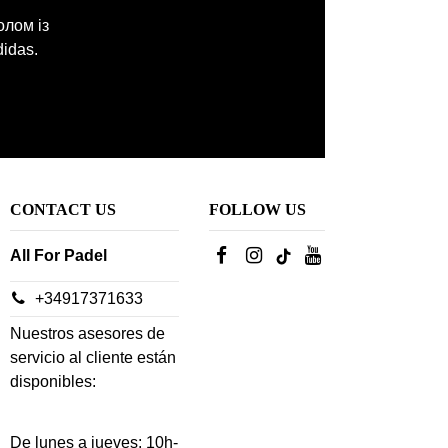
олом із
idas.
CONTACT US
FOLLOW US
All For Padel
+34917371633
Nuestros asesores de
servicio al cliente están
disponibles:
De lunes a jueves: 10h-