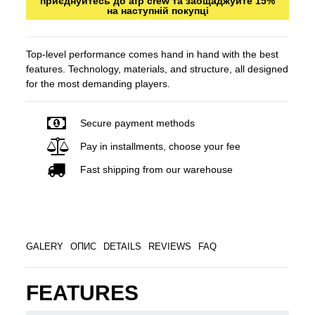
приєднуйтесь до afp crew та заощаджуйте 15%
на наступній покупці
Top-level performance comes hand in hand with the best
features. Technology, materials, and structure, all designed
for the most demanding players.
Secure payment methods
Pay in installments, choose your fee
Fast shipping from our warehouse
GALERY
ОПИС
DETAILS
REVIEWS
FAQ
FEATURES