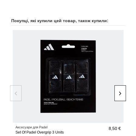
Покупці, які купили цей товар, також купили:
Аксесуари для Padel
Аксе
8,50 €
Set Of Padel Overgrip 3 Units
Anti