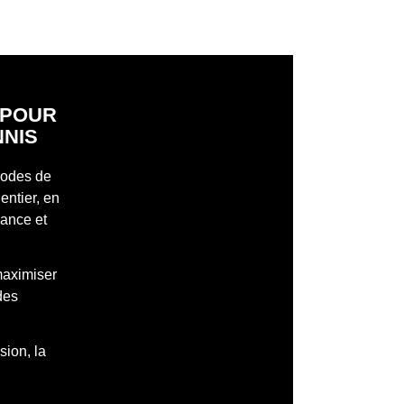
S POUR
NNIS
 modes de
entier, en
mance et
maximiser
des
sion, la