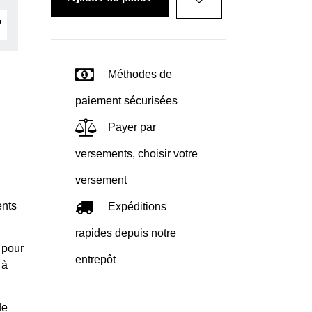
Méthodes de
paiement sécurisées
Payer par
versements, choisir votre
versement
ents
Expéditions
rapides depuis notre
 pour
entrepôt
 à
de