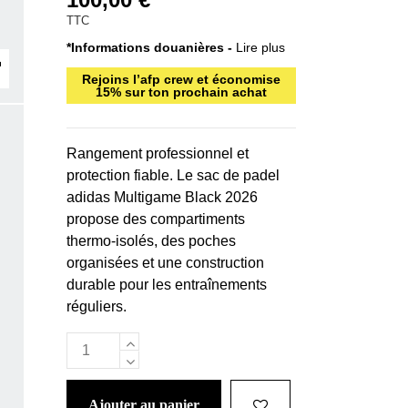
TTC
*Informations douanières -
Lire plus
Rejoins l’afp crew et économise
15% sur ton prochain achat
Rangement professionnel et
protection fiable. Le sac de padel
adidas Multigame Black 2026
propose des compartiments
thermo-isolés, des poches
organisées et une construction
durable pour les entraînements
réguliers.
ajouter au panier