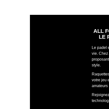
ALL F
LE 
Le padel 
vie. Chez 
proposant 
style.
Raquettes
votre jeu
amateurs 
Rejoignez 
technologi