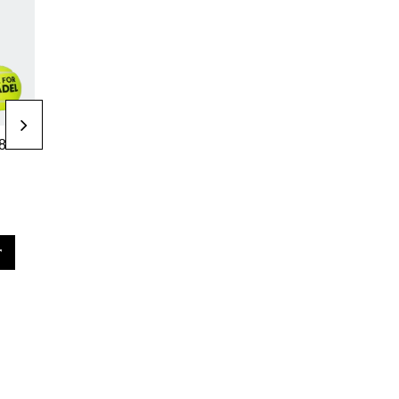
Raquettes de
Sac de raquettes
84 €
240,00 €
110,00 €
padel
Sac à raquettes
400,00 €
Raquette
rose adidas Pro
Adidas
Tour - Martita
Adipower 10e
Ortega 2026
anniversaire
r
ajouter au panier
ajouter au panier