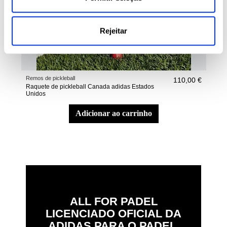
Rejeitar
Remos de pickleball
Remo
110,00 €
Raquete de pickleball Canada adidas Estados
Raqu
Unidos
Mun
adicionar ao carrinho
ALL FOR PADEL
LICENCIADO OFICIAL DA
ADIDAS PARA O PADEL,