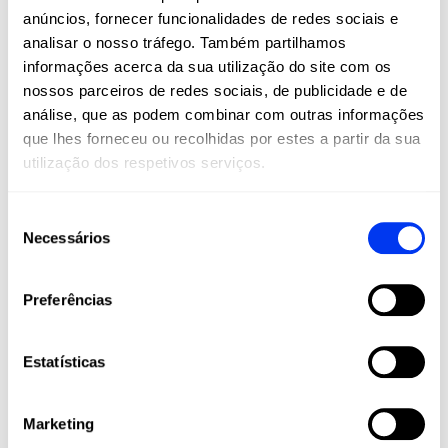
cabeça → mais potência. Para o punho/centro → mais
anúncios, fornecer funcionalidades de redes sociais e
controlo.
analisar o nosso tráfego. Também partilhamos
informações acerca da sua utilização do site com os
3.
Aperte-o
nossos parceiros de redes sociais, de publicidade e de
Fixe o peso apertando novamente o parafuso com a
chave Allen.
análise, que as podem combinar com outras informações
que lhes forneceu ou recolhidas por estes a partir da sua
CONHEÇA A PÁ EM AÇÃO
utilização dos respetivos serviços.
Seleção
Necessários
de
consentimento
Preferências
Estatísticas
Marketing