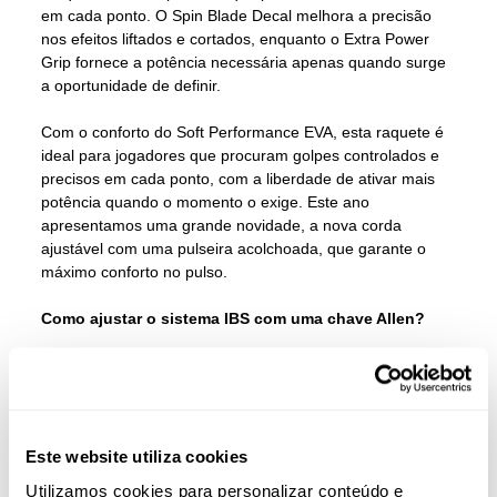
em cada ponto. O Spin Blade Decal melhora a precisão
nos efeitos liftados e cortados, enquanto o Extra Power
Grip fornece a potência necessária apenas quando surge
a oportunidade de definir.
Com o conforto do Soft Performance EVA, esta raquete é
ideal para jogadores que procuram golpes controlados e
precisos em cada ponto, com a liberdade de ativar mais
potência quando o momento o exige. Este ano
apresentamos uma grande novidade, a nova corda
ajustável com uma pulseira acolchoada, que garante o
máximo conforto no pulso.
Como ajustar o sistema IBS com uma chave Allen?
1.
Desaperte
Introduza a chave Allen no parafuso do peso e desaperte-
o até que possa deslizar.
Este website utiliza cookies
2.
Mova o peso
Deslize-o pelo trilho até a posição desejada: Para a
Utilizamos cookies para personalizar conteúdo e