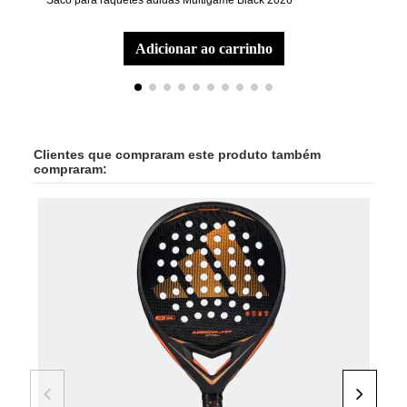
Saco para raquetes adidas Multigame Black 2026
Raqu
adicionar ao carrinho
Clientes que compraram este produto também
compraram: