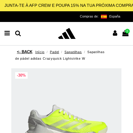
JUNTA-TE À AFP CREW E POUPA 15% NA TUA PRÓXIMA COMPR
Compras de:
España
0
Início
Padel
Sapatilhas
Sapatilhas
de pádel adidas Crazyquick Lightstrike W
-30%