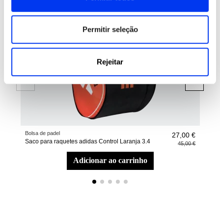
Permitir seleção
Rejeitar
Bolsa de padel
Raqu
27,00 €
Saco para raquetes adidas Control Laranja 3.4
Raqu
45,00 €
adicionar ao carrinho