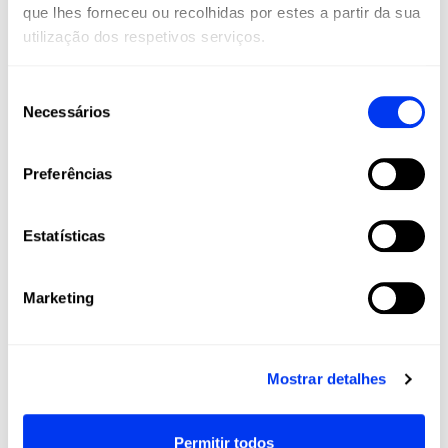
que lhes forneceu ou recolhidas por estes a partir da sua
utilização dos respetivos serviços.
Seleção
Necessários
de
consentimento
Preferências
Raquetes de padel
Raqu
180,00 €
Raquete de padel adidas Cross IT Team Light 2026
Raqu
adicionar ao carrinho
Estatísticas
Marketing
Clientes que compraram este produto também
compraram:
Mostrar detalhes
-40%
Permitir todos