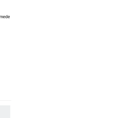
 mede
-35%