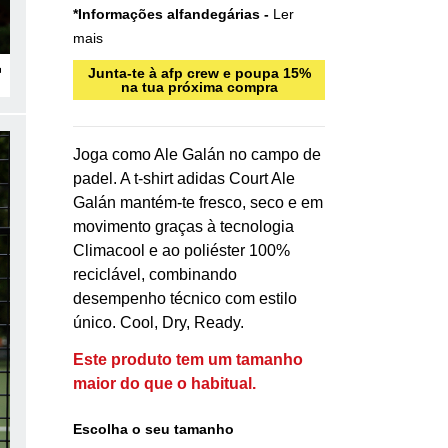
*Informações alfandegárias -
Ler
mais
Junta-te à afp crew e poupa 15%
na tua próxima compra
Joga como Ale Galán no campo de
padel. A t-shirt adidas Court Ale
Galán mantém-te fresco, seco e em
movimento graças à tecnologia
Climacool e ao poliéster 100%
reciclável, combinando
desempenho técnico com estilo
único. Cool, Dry, Ready.
Este produto tem um tamanho
maior do que o habitual.
Escolha o seu tamanho