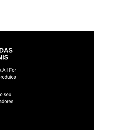
IDAS
NIS
 All For
produtos
 o seu
madores