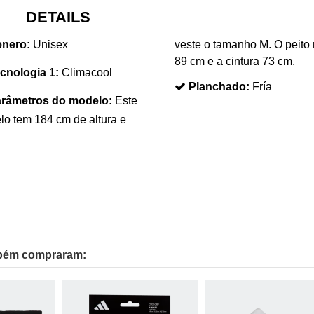
DETAILS
nero:
Unisex
veste o tamanho M. O peito
89 cm e a cintura 73 cm.
cnologia 1:
Climacool
Planchado:
Fría
râmetros do modelo:
Este
o tem 184 cm de altura e
mbém compraram: