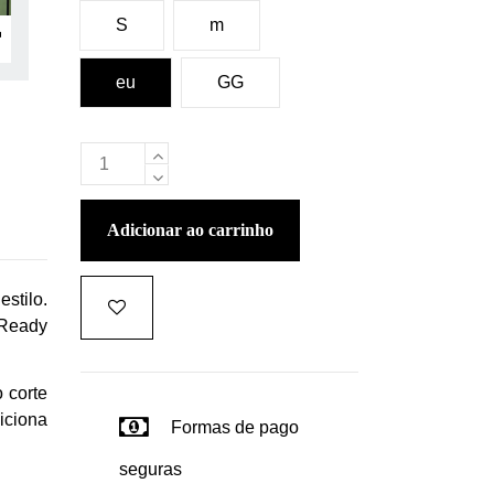
S
m
eu
GG
adicionar ao carrinho
stilo.
 Ready
 corte
diciona
Formas de pago
seguras