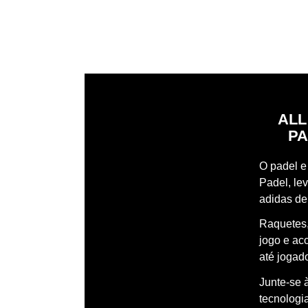
ALL
PA
O padel e 
Padel, le
adidas de
Raquetes,
jogo e ac
até jogado
Junte-se 
tecnologi