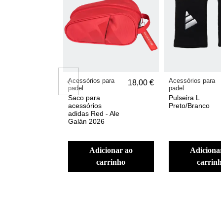
Acessórios para
Acessórios para
18,00 €
padel
padel
Saco para
Pulseira L
acessórios
Preto/Branco
adidas Red - Ale
Galán 2026
adicionar ao
adicionar ao
carrinho
carrin