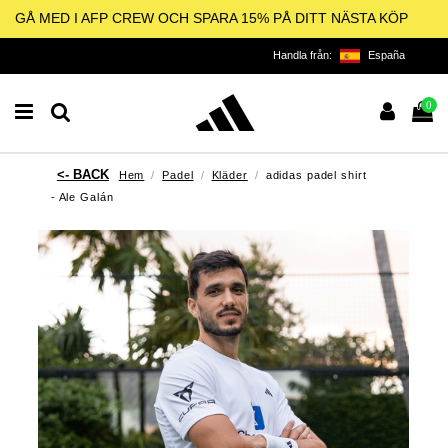
GÅ MED I AFP CREW OCH SPARA 15% PÅ DITT NÄSTA KÖP
Handla från:
España
0
Hem
Padel
Kläder
adidas padel shirt
- Ale Galán