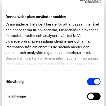
Collection:
2025
Genero:
Unisex
Denna webbplats använder cookies
Vi använder enhetsidentifierare för att anpassa innehållet
Tecnologia 1:
Climacool
och annonserna till användarna, tillhandahålla funktioner
Modellparametrar:
This model is 184cm tall and is
för sociala medier och analysera vår trafik. Vi
wearing a size M. Her chest measures 89cm and her
vidarebefordrar även sådana identifierare och annan
waist, 73cm.
information från din enhet till de sociala medier och
Planchado:
Fría
annons- och analysföretag som vi samarbetar med.
Dessa kan i sin tur kombinera informationen med annan
information som du har tillhandahållit eller som de har
REVIEWS
samlat in när du har använt deras tjänster.
Samtyckesval
Nödvändig
Kunder som köpt denna produkt köpte också:
Inställningar