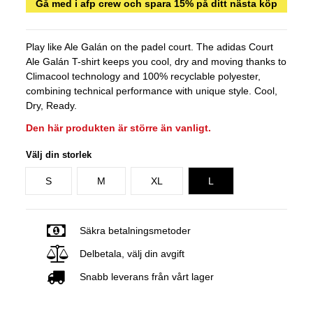
Gå med i afp crew och spara 15% på ditt nästa köp
Play like Ale Galán on the padel court. The adidas Court
Ale Galán T-shirt keeps you cool, dry and moving thanks to
Climacool technology and 100% recyclable polyester,
combining technical performance with unique style. Cool,
Dry, Ready.
Den här produkten är större än vanligt.
Välj din storlek
S
M
XL
L
Säkra betalningsmetoder
Delbetala, välj din avgift
Snabb leverans från vårt lager