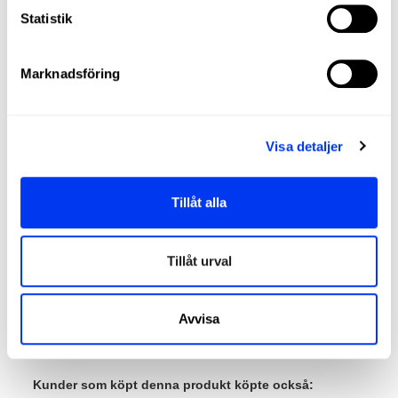
Statistik
Marknadsföring
Visa detaljer
Tillåt alla
Padel tillbehör
Res
10,50 €
Wristband L Blue/Grey
40l 
Tillåt urval
lägg till i varukorgen
Avvisa
Kunder som köpt denna produkt köpte också: