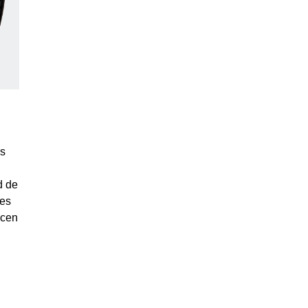
as
d de
 es
acen