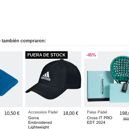
to también compraron:
FUERA DE STOCK
-45%
Accesorios Pádel
Palas Pádel
10,50 €
18,00 €
198,
Gorra
Cross IT PRO
360
Embroidered
EDT 2024
Lightweight