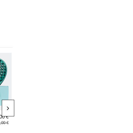
-20%
Accesorios Pádel
Accesorios Pádel
00 €
14,40 €
60,00 €
Neceser Negro
Overgrip Set 25
,00 €
18,00 €
3.3 Ale Galán
Unidades