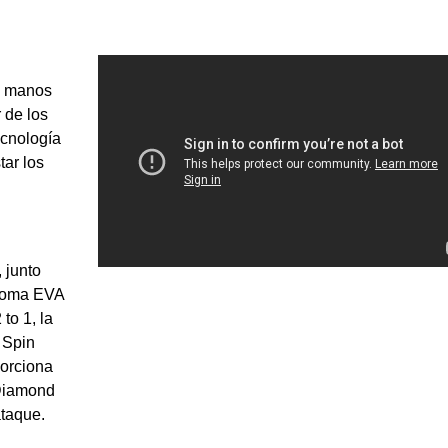
 manos
 de los
ecnología
ar los
 junto
 goma EVA
to 1, la
 Spin
porciona
 Diamond
ataque.