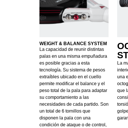
O
WEIGHT & BALANCE SYSTEM
La capacidad de reunir distintas
S
palas en una misma empuñadura
es posible gracias a esta
La má
tecnología. Su sistema de pesos
inter
extraíbles ubicado en el cuello
una e
permite modificar el balance y el
octog
peso total de la pala para adaptar
que l
su comportamiento a las
consi
necesidades de cada partido. Son
torsi
un total de 6 tornillos que
golpe
disponen la pala con una
garan
condición de ataque o de control,