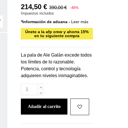
214,50 €
390,00 €
-45%
Impuestos incluidos
*Información de aduana -
Leer más
Únete a la afp crew y ahorra 15%
en tu siguiente compra
La pala de Ale Galán excede todos
los límites de lo razonable.
Potencia, control y tecnología
adquieren niveles inimaginables.
añadir al carrito