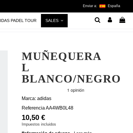
Enviar a:
España
IDAS PADEL TOUR
SALES
MUÑEQUERA
L
BLANCO/NEGRO
Marca:
adidas
Referencia
AA4WB0L48
10,50 €
Impuestos incluidos