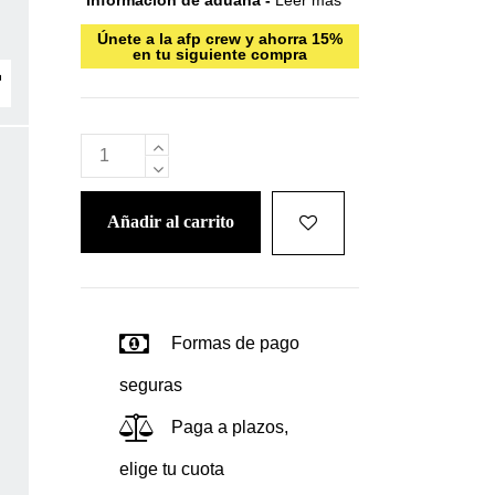
*Información de aduana -
Leer más
Únete a la afp crew y ahorra 15%
en tu siguiente compra
añadir al carrito
Formas de pago
seguras
Paga a plazos,
elige tu cuota