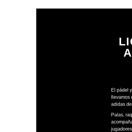
L
A
El pádel y
llevamos 
adidas de
Palas, ra
acompañar
jugadores