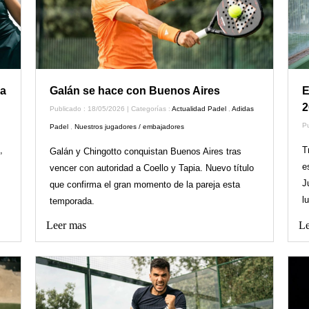
ia
Galán se hace con Buenos Aires
E
2
Publicado : 18/05/2026 | Categorías :
Actualidad Padel
,
Adidas
Pu
Padel
,
Nuestros jugadores / embajadores
,
T
Galán y Chingotto conquistan Buenos Aires tras
e
vencer con autoridad a Coello y Tapia. Nuevo título
J
que confirma el gran momento de la pareja esta
l
temporada.
Leer mas
Le