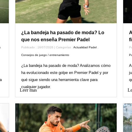
¿La bandeja ha pasado de moda? Lo
A
que nos enseña Premier Padel
f
s
Publicado : 16/07/2026 | Categorías :
Actualidad Padel
,
Pu
Consejos de juego / entrenamiento
P
¿La bandeja ha pasado de moda? Analizamos cómo
A
ha evolucionado este golpe en Premier Padel y por
j
a
qué sigue siendo una herramienta clave para
q
cualquier jugador.
Leer mas
Le