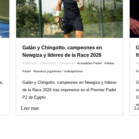
Galán y Chingotto, campeones en
G
Newgiza y líderes de la Race 2026
f
Publicado : 20/04/2026 | Categorías :
Actualidad Padel
,
Adidas
Pu
Padel
,
Nuestros jugadores / embajadores
P
a,
Galán y Chingotto, campeones en Newgiza y líderes
G
de la Race 2026 tras imponerse en el Premier Padel
c
P2 de Egipto
S
m
Leer mas
Le