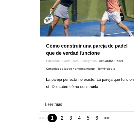
Cómo construir una pareja de pádel
que de verdad funcione
Publicado : 04/05/2026 | Categorías :
Actualidad Padel
,
Consejos de juego / entrenamiento
,
Terminología
La pareja perfecta no existe. La pareja que funcion
sí. Descubre cómo construirla.
Leer mas
<<
1
2
3
4
5
6
>>