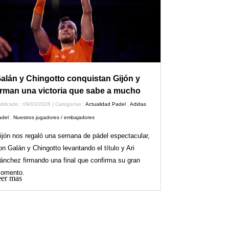
alán y Chingotto conquistan Gijón y
irman una victoria que sabe a mucho
blicado : 09/03/2026 | Categorías :
Actualidad Padel
,
Adidas
adel
,
Nuestros jugadores / embajadores
ijón nos regaló una semana de pádel espectacular,
on Galán y Chingotto levantando el título y Ari
ánchez firmando una final que confirma su gran
omento.
er mas