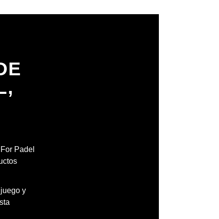
DE
L,
H
l For Padel
uctos
 juego y
sta