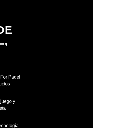
DE
L,
H
l For Padel
uctos
 juego y
sta
tecnología