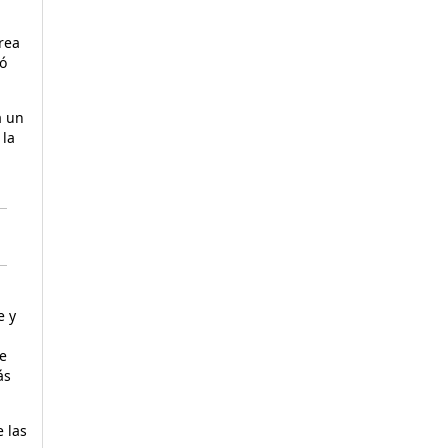
rea
ó
a un
 la
e y
e
ás
 las