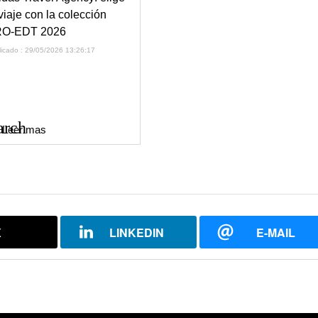
 viaje con la colección
O-EDT 2026
licado : 29/05/2026 13:26:17
arch
Leer mas
X
LINKEDIN
E-MAIL