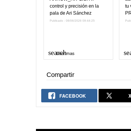
control y precisión en la
tu
pala de Ari Sánchez
PR
Publicado : 08/06/2026 09:44:25
Pub
search
se
Leer mas
Compartir
FACEBOOK