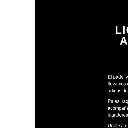
L
A
El pádel y
llevamos 
adidas de
Palas, ra
acompañar
jugadores
Únete a nu