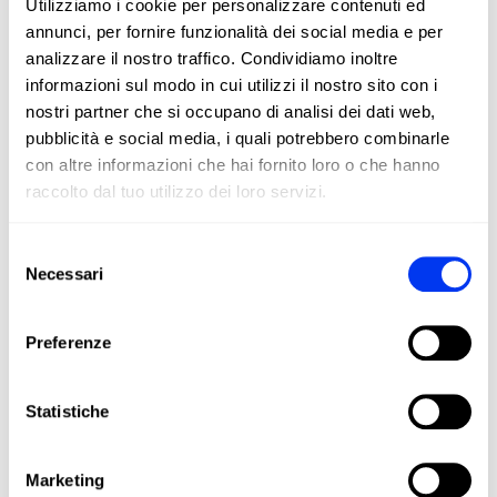
Utilizziamo i cookie per personalizzare contenuti ed
annunci, per fornire funzionalità dei social media e per
Il padel e il pickleball non sono solo sport: sono
analizzare il nostro traffico. Condividiamo inoltre
uno stile di vita. In All For Padel portiamo questi
informazioni sul modo in cui utilizzi il nostro sito con i
sport in ogni angolo del mondo, offrendo
nostri partner che si occupano di analisi dei dati web,
prodotti adidas di alta qualità che combinano
innovazione, performance e stile.
pubblicità e social media, i quali potrebbero combinarle
con altre informazioni che hai fornito loro o che hanno
Racchette, palette, calzature, abbigliamento e
raccolto dal tuo utilizzo dei loro servizi.
accessori progettati per massimizzare il tuo
gioco e accompagnarti in ogni fase del tuo
percorso sportivo, dagli amatori ai giocatori
Selezione
professionisti.
Necessari
del
Unisciti alla nostra community e vivi il padel e il
consenso
pickleball con la passione, la tecnologia e la
Preferenze
qualità che solo adidas può offrire.
Statistiche
Marketing