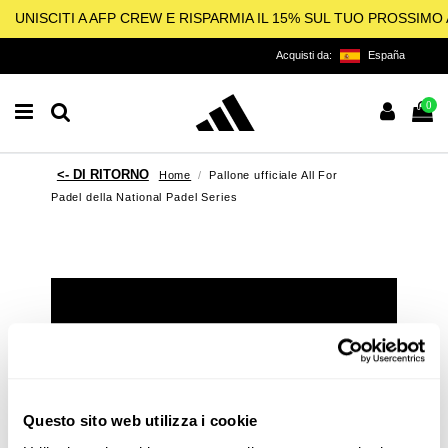
UNISCITI A AFP CREW E RISPARMIA IL 15% SUL TUO PROSSIM
Acquisti da:
España
0
Home
Pallone ufficiale All For
Padel della National Padel Series
ALL FOR PADEL
LICENZIATARIO UFFICIALE
DI ADIDAS PER IL PADEL, IL
PICKLEBALL E IL BEACH
Questo sito web utilizza i cookie
TENNIS