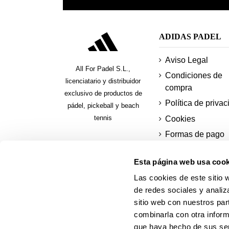
ADIDAS PADEL
Aviso Legal
All For Padel S.L.,
Condiciones de
licenciatario y distribuidor
compra
exclusivo de productos de
Política de privac
pádel, pickeball y beach
tennis
Cookies
Formas de pago
seguras
Esta página web usa cook
Paga a plazos
Solicita tu factura
Las cookies de este sitio 
de redes sociales y analiz
sitio web con nuestros par
combinarla con otra inform
que haya hecho de sus ser