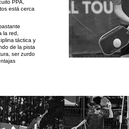
cuito PPA,
tos está cerca
 bastante
 la red,
plina táctica y
do de la pista
ura, ser zurdo
entajas