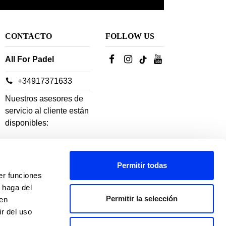
CONTACTO
FOLLOW US
All For Padel
+34917371633
Nuestros asesores de
servicio al cliente están
disponibles:
De lunes a jueves: 10h-
Permitir todas
18h
er funciones
Viernes: 10h-14h
 haga del
Permitir la selección
den
r del uso