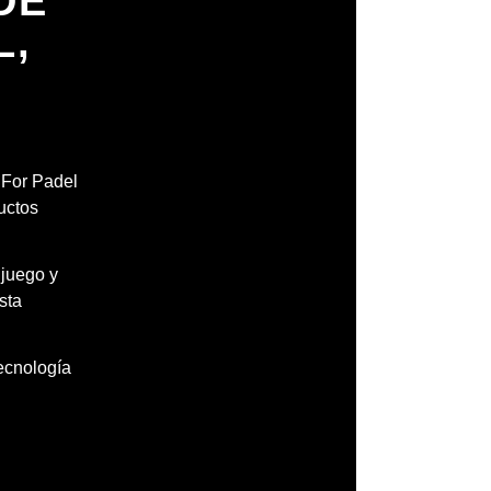
DE
L,
H
l For Padel
uctos
 juego y
sta
tecnología