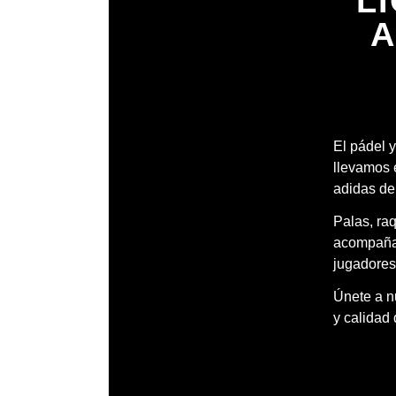
L
A
El pádel y
llevamos 
adidas de
Palas, ra
acompañar
jugadores
Únete a nu
y calidad