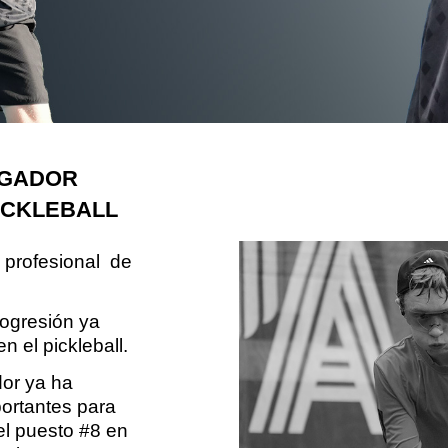
UGADOR
ICKLEBALL
profesional de
rogresión ya
en el pickleball.
dor ya ha
portantes para
el puesto #8 en