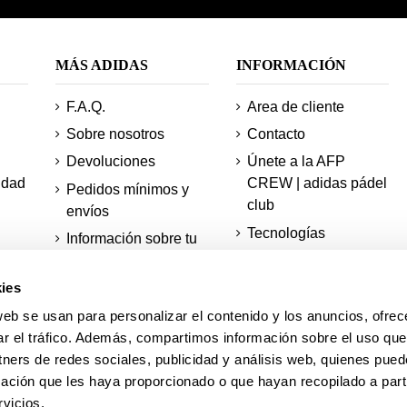
MÁS ADIDAS
INFORMACIÓN
F.A.Q.
Area de cliente
Sobre nosotros
Contacto
Devoluciones
Únete a la AFP
idad
CREW | adidas pádel
Pedidos mínimos y
club
envíos
Tecnologías
Información sobre tu
pedido
Mapa del sitio
ies
Actualidad
Descuento de
estudiantes
AFP Academy
web se usan para personalizar el contenido y los anuncios, ofrec
ar el tráfico. Además, compartimos información sobre el uso que
Pistas de padel
tners de redes sociales, publicidad y análisis web, quienes pue
adidas
ación que les haya proporcionado o que hayan recopilado a parti
vicios.