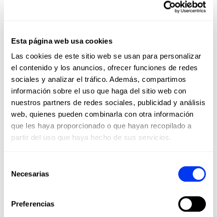
web de All For Padel,
desde
mochilas de gran tamaño
como la
Multigame 2.0
hasta bolsas de
accesorios, como la
Weekend Bag
Esta página web usa cookies
Blue
.
Las cookies de este sitio web se usan para personalizar
Beneficios del pickleball
el contenido y los anuncios, ofrecer funciones de redes
El pickleball, aparte de ser un deporte
sociales y analizar el tráfico. Además, compartimos
entretenido, tiene muchos beneficios
información sobre el uso que haga del sitio web con
saludables.
nuestros partners de redes sociales, publicidad y análisis
web, quienes pueden combinarla con otra información
Ejercicio físico:
El pickleball,
que les haya proporcionado o que hayan recopilado a
como deporte de raqueta, pero
también por sus particularidades,
partir del uso que haya hecho de sus servicios.
mejora la salud
cardiovascular, la
agilidad y la coordinación. El
Selección
movimiento constante, las rápidas
Necesarias
de
reacciones y los gestos con los
brazos proporcionan un
trabajo
consentimiento
físico de alta calidad
y favorecen
Preferencias
la mejora de la flexibilidad y la