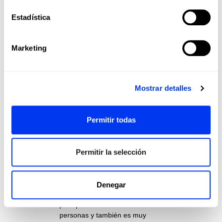
resistencia.
Estadística
Ejercicio de bajo impacto:
El
pickleball ofrece la posibilidad de
ser un deporte de baja intensidad,
Marketing
si así se requiere. Para aquellas
personas que la alta demanda
física no está a su alcance, un
partido de pickleball
ofrece niveles
Mostrar detalles
de ejercicio y movilidad muy
adecuados
. Al fin y al cabo, es un
deporte ajustable a todas las
Permitir todas
edades e intensidades.
Permitir la selección
Interacción social:
El deporte
favorece la cooperación y la
interacción con otros jugadores.
Los partidos de pickleball
Denegar
proporcionan una gran oportunidad
para pasar un buen rato con otras
personas y también es muy