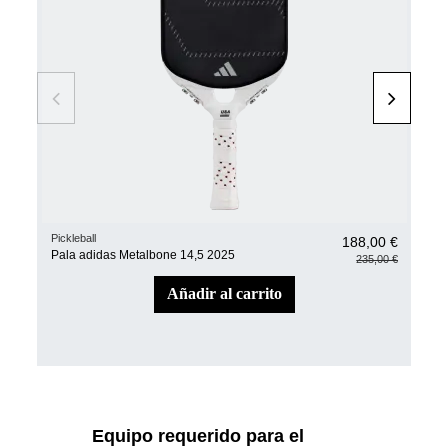
Pickleball
Pickl
188,00 €
Pala adidas Metalbone 14,5 2025
Pal
235,00 €
añadir al carrito
Equipo requerido para el