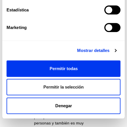
resistencia.
Estadística
Ejercicio de bajo impacto:
El
pickleball ofrece la posibilidad de
ser un deporte de baja intensidad,
Marketing
si así se requiere. Para aquellas
personas que la alta demanda
física no está a su alcance, un
partido de pickleball
ofrece niveles
Mostrar detalles
de ejercicio y movilidad muy
adecuados
. Al fin y al cabo, es un
deporte ajustable a todas las
Permitir todas
edades e intensidades.
Permitir la selección
Interacción social:
El deporte
favorece la cooperación y la
interacción con otros jugadores.
Los partidos de pickleball
Denegar
proporcionan una gran oportunidad
para pasar un buen rato con otras
personas y también es muy