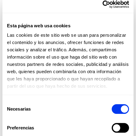
web de All For Padel,
desde
mochilas de gran tamaño
como la
Multigame 2.0
hasta bolsas de
accesorios, como la
Weekend Bag
Esta página web usa cookies
Blue
.
Las cookies de este sitio web se usan para personalizar
Beneficios del pickleball
el contenido y los anuncios, ofrecer funciones de redes
El pickleball, aparte de ser un deporte
sociales y analizar el tráfico. Además, compartimos
entretenido, tiene muchos beneficios
información sobre el uso que haga del sitio web con
saludables.
nuestros partners de redes sociales, publicidad y análisis
web, quienes pueden combinarla con otra información
Ejercicio físico:
El pickleball,
que les haya proporcionado o que hayan recopilado a
como deporte de raqueta, pero
también por sus particularidades,
partir del uso que haya hecho de sus servicios.
mejora la salud
cardiovascular, la
agilidad y la coordinación. El
Selección
movimiento constante, las rápidas
Necesarias
de
reacciones y los gestos con los
brazos proporcionan un
trabajo
consentimiento
físico de alta calidad
y favorecen
Preferencias
la mejora de la flexibilidad y la