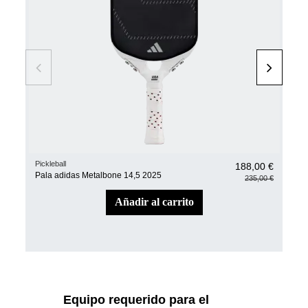
Pickleball
Pickl
188,00 €
Pala adidas Metalbone 14,5 2025
Pal
235,00 €
añadir al carrito
Equipo requerido para el