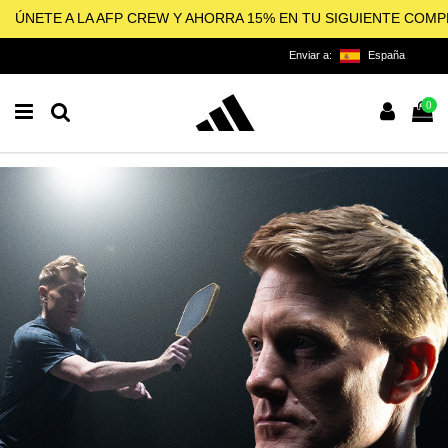
ÚNETE A LA AFP CREW Y AHORRA 15% EN TU SIGUIENTE COM
Enviar a:
España
0