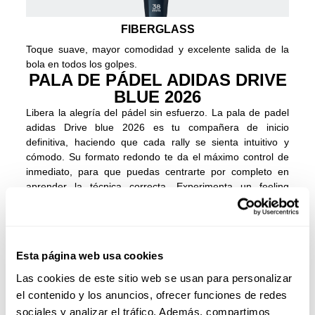
FIBERGLASS
Toque suave, mayor comodidad y excelente salida de la
bola en todos los golpes.
PALA DE PÁDEL ADIDAS DRIVE
BLUE 2026
Libera la alegría del pádel sin esfuerzo. La pala de padel
adidas Drive blue 2026 es tu compañera de inicio
definitiva, haciendo que cada rally se sienta intuitivo y
cómodo. Su formato redondo te da el máximo control de
inmediato, para que puedas centrarte por completo en
aprender la técnica correcta. Experimenta un feeling
suave e increíblemente cómodo y una gran salida de bola,
gracias a la combinación permisiva de Fibra de Vidrio y el
núcleo Soft Performance EVA. Juega más tiempo y con
más confianza sabiendo que los refuerzos perimetrales,
Esta página web usa cookies
identificados por el sistema STRUCTURAL
REINFORCEMENT, aseguran que tu pala sea estable y
Las cookies de este sitio web se usan para personalizar
súper duradera a lo largo de tu viaje en el pádel.
el contenido y los anuncios, ofrecer funciones de redes
sociales y analizar el tráfico. Además, compartimos