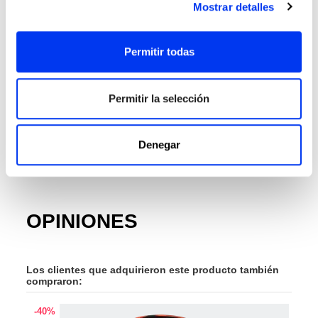
Grosor:
38 Mm
Mostrar detalles
Goma :
Eva Soft Performance
Permitir todas
Cara:
Fiberglass
Durabilidad:
Smart Holes Lineal
Structural Reinforcement
Permitir la selección
Gamas:
Drive
Denegar
Colección:
2026
Punto Dulce:
Center
OPINIONES
Los clientes que adquirieron este producto también
compraron:
-40%