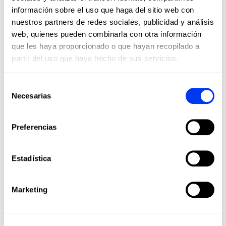
información sobre el uso que haga del sitio web con
nuestros partners de redes sociales, publicidad y análisis
web, quienes pueden combinarla con otra información
que les haya proporcionado o que hayan recopilado a
partir del uso que haya hecho de sus servicios.
Selección
Necesarias
de
consentimiento
DETALLES
Preferencias
Nivel:
Beginner
Estadística
Forma:
Round
Balance:
Even
Marketing
Peso:
360-375 Gr
Superficie:
519 cm2