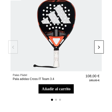
Palas Pádel
Pala
108,00 €
Pala adidas Cross IT Team 3.4
Pala
180,00 €
añadir al carrito