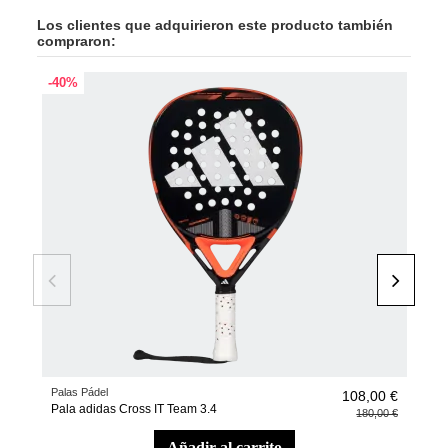
Los clientes que adquirieron este producto también
compraron:
-40%
-40
Palas Pádel
Pale
108,00 €
Pala adidas Cross IT Team 3.4
Pale
180,00 €
añadir al carrito