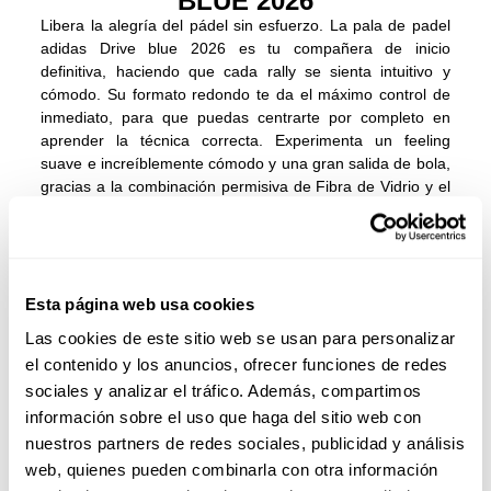
BLUE 2026
Libera la alegría del pádel sin esfuerzo. La pala de padel
adidas Drive blue 2026 es tu compañera de inicio
definitiva, haciendo que cada rally se sienta intuitivo y
cómodo. Su formato redondo te da el máximo control de
inmediato, para que puedas centrarte por completo en
aprender la técnica correcta. Experimenta un feeling
suave e increíblemente cómodo y una gran salida de bola,
gracias a la combinación permisiva de Fibra de Vidrio y el
núcleo Soft Performance EVA. Juega más tiempo y con
más confianza sabiendo que los refuerzos perimetrales,
identificados por el sistema STRUCTURAL
REINFORCEMENT, aseguran que tu pala sea estable y
súper duradera a lo largo de tu viaje en el pádel.
Esta página web usa cookies
Las cookies de este sitio web se usan para personalizar
el contenido y los anuncios, ofrecer funciones de redes
sociales y analizar el tráfico. Además, compartimos
información sobre el uso que haga del sitio web con
nuestros partners de redes sociales, publicidad y análisis
web, quienes pueden combinarla con otra información