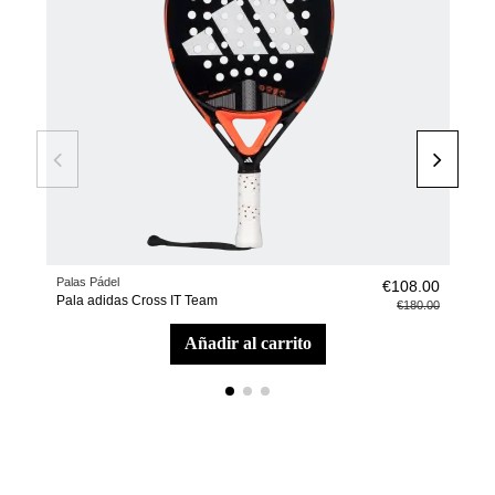
Palas Pádel
Pale
€108.00
Pala adidas Cross IT Team
Pale
€180.00
añadir al carrito