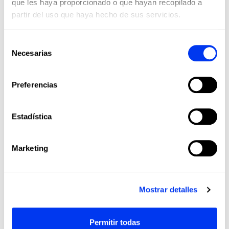
que les haya proporcionado o que hayan recopilado a
partir del uso que haya hecho de sus servicios.
Selección
Necesarias
DETAILS
de
consentimiento
Nivel:
Beginner
Preferencias
Forma:
Round
Balance:
Even
Estadística
Peso:
360-375 Gr
Superficie:
519 cm2
Marketing
Grosor:
38 Mm
Goma :
Eva Soft Performance
Mostrar detalles
Cara:
Fiberglass
Durabilidad:
Smart Holes Lineal
Permitir todas
Structural Reinforcement