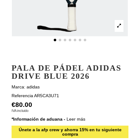
PALA DE PÁDEL ADIDAS
DRIVE BLUE 2026
Marca:
adidas
Referencia
AR5CA3U71
€80.00
IVA incluido
*Información de aduana -
Leer más
Únete a la afp crew y ahorra 15% en tu siguiente
compra